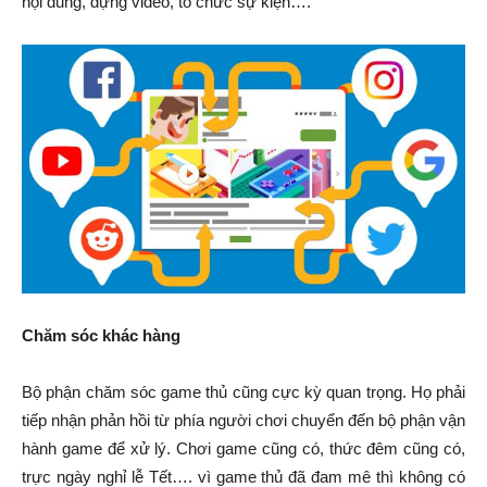
nội dung, dựng video, tổ chức sự kiện….
Chăm sóc khác hàng
Bộ phận chăm sóc game thủ cũng cực kỳ quan trọng. Họ phải
tiếp nhận phản hồi từ phía người chơi chuyển đến bộ phận vận
hành game để xử lý. Chơi game cũng có, thức đêm cũng có,
trực ngày nghỉ lễ Tết…. vì game thủ đã đam mê thì không có