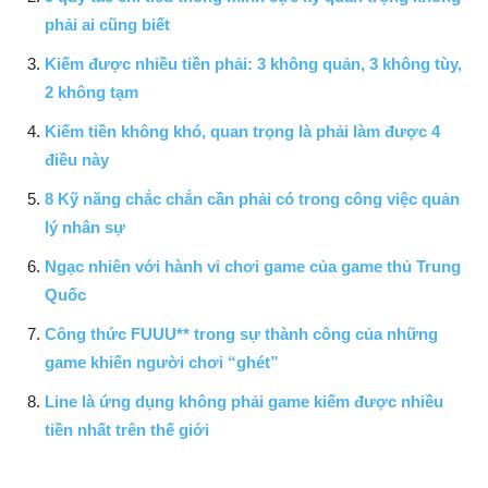
phải ai cũng biết
Kiếm được nhiều tiền phải: 3 không quản, 3 không tùy,
2 không tạm
Kiếm tiền không khó, quan trọng là phải làm được 4
điều này
8 Kỹ năng chắc chắn cần phải có trong công việc quản
lý nhân sự
Ngạc nhiên với hành vi chơi game của game thủ Trung
Quốc
Công thức FUUU** trong sự thành công của những
game khiến người chơi “ghét”
Line là ứng dụng không phải game kiếm được nhiều
tiền nhất trên thế giới