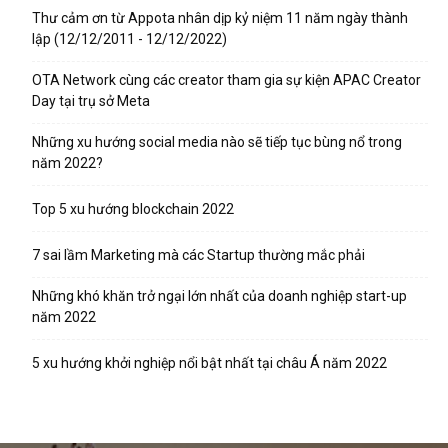
Thư cảm ơn từ Appota nhân dịp kỷ niệm 11 năm ngày thành
lập (12/12/2011 - 12/12/2022)
OTA Network cùng các creator tham gia sự kiện APAC Creator
Day tại trụ sở Meta
Những xu hướng social media nào sẽ tiếp tục bùng nổ trong
năm 2022?
Top 5 xu hướng blockchain 2022
7 sai lầm Marketing mà các Startup thường mắc phải
Những khó khăn trở ngại lớn nhất của doanh nghiệp start-up
năm 2022
5 xu hướng khởi nghiệp nổi bật nhất tại châu Á năm 2022