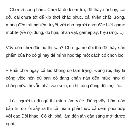
– Chơi vì sản phẩm: Chơi là để kiểm tra, để thấy cái hay, cái
dở, cái chưa tốt để kịp thời khắc phục, cải thiện chất lượng,
mang đến trải nghiệm tuyệt vời cho người chơi đặc biệt game
mobile (về nội dung, đồ họa, nhân vật, gameplay, hiệu ứng….)
Vậy còn chơi đối thủ thì sao? Chơi game đối thủ để thấy sản
phẩm của họ có gì hay để mình học tập một cách có chọn lọc.
– Phải chơi ngay cả lúc không có tâm trạng: Đúng rồi, đây là
công việc nên dù bạn có đang chán nản đến mức nào đi
chăng nữa thì vẫn phải vào solo, du hí cùng đồng đội mọi lúc.
– Lúc người ta đi ngủ thì mình làm việc. Đúng vậy, hôm nào
bảo trì, có lỗi xảy ra thì cả Team phải thức cả đêm phối hợp
với các Đội khác. Có khi phải làm đến tận gần sáng mới được
nghỉ.