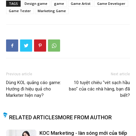
TAGS
Design game
game
Game Artist
Game Developer
Game Tester
Marketing Game
Previous article
Next article
Dùng KOL quảng cáo game:
10 tuyệt chiêu "vét sạch hầu
Hướng đi hiệu quả cho
bao" của các nhà hàng, bạn đã
Marketer hiện nay?
biết?
RELATED ARTICLES
MORE FROM AUTHOR
KOC Marketing - làn sóng mới của tiếp