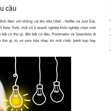
êu cầu
đình đàm với những cái tên như Uber , Netflix và Just Eat,
ở New York, một số ít doanh nghiệp khởi nghiệp chọn một
o bất cứ thứ gì, đến bất cứ đâu. Postmates và Seamless đi
ứ thứ gì, từ vé xem hòa nhạc tới một chiếc bánh kẹp hay