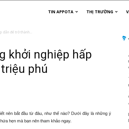
TIN APPOTA
THỊ TRƯỜNG
V
 dẫn để trở thành...
g khởi nghiệp hấp
 triệu phú
ết nên bắt đầu từ đâu, như thế nào? Dưới đây là những ý
y hứa hẹn mà bạn nên tham khảo ngay.