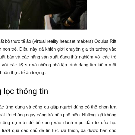
 bộ thực tế ảo (virtual reality headset makers) Oculus Rift
 non trẻ. Điều này đã khiến giới chuyên gia tin tưởng vào
uất bản và các hãng sản xuất đang thử nghiệm với các trò
 với các kỹ sư và những nhà lập trình đang tìm kiếm một
 nhuận thực tế ấn tượng .
 lọc thông tin
 Các ứng dụng và công cụ giúp người dùng có thể chọn lựa
hất tới chúng ngày càng trở nên phổ biến. Những “gã khổng
ác công cụ mới để bổ sung vào danh mục đầu tư của họ.
lướt qua các chủ đề tin tức ưa thích, đã được bán cho