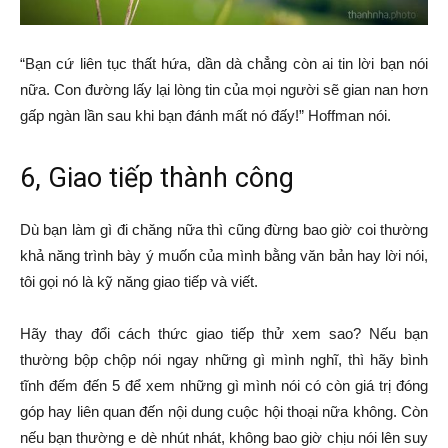
“Bạn cứ liên tục thất hứa, dần dà chẳng còn ai tin lời bạn nói
nữa. Con đường lấy lại lòng tin của mọi người sẽ gian nan hơn
gấp ngàn lần sau khi bạn đánh mất nó đấy!” Hoffman nói.
6, Giao tiếp thành công
Dù bạn làm gì đi chăng nữa thì cũng đừng bao giờ coi thường
khả năng trình bày ý muốn của mình bằng văn bản hay lời nói,
tôi gọi nó là kỹ năng giao tiếp và viết.
Hãy thay đổi cách thức giao tiếp thử xem sao? Nếu bạn
thường bộp chộp nói ngay những gì mình nghĩ, thì hãy bình
tĩnh đếm đến 5 để xem những gì mình nói có còn giá trị đóng
góp hay liên quan đến nội dung cuộc hội thoại nữa không. Còn
nếu bạn thường e dè nhút nhát, không bao giờ chịu nói lên suy