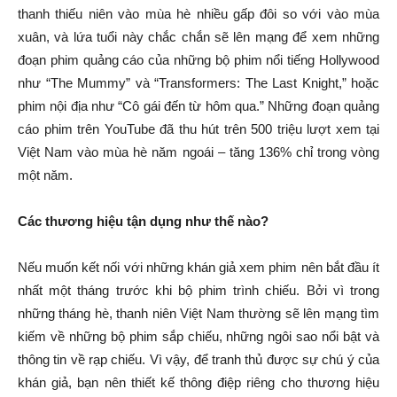
thanh thiếu niên vào mùa hè nhiều gấp đôi so với vào mùa
xuân, và lứa tuổi này chắc chắn sẽ lên mạng để xem những
đoạn phim quảng cáo của những bộ phim nổi tiếng Hollywood
như “The Mummy” và “Transformers: The Last Knight,” hoặc
phim nội địa như “Cô gái đến từ hôm qua.” Những đoạn quảng
cáo phim trên YouTube đã thu hút trên 500 triệu lượt xem tại
Việt Nam vào mùa hè năm ngoái – tăng 136% chỉ trong vòng
một năm.
Các thương hiệu tận dụng như thế nào?
Nếu muốn kết nối với những khán giả xem phim nên bắt đầu ít
nhất một tháng trước khi bộ phim trình chiếu. Bởi vì trong
những tháng hè, thanh niên Việt Nam thường sẽ lên mạng tìm
kiếm về những bộ phim sắp chiếu, những ngôi sao nổi bật và
thông tin về rạp chiếu. Vì vậy, để tranh thủ được sự chú ý của
khán giả, bạn nên thiết kế thông điệp riêng cho thương hiệu