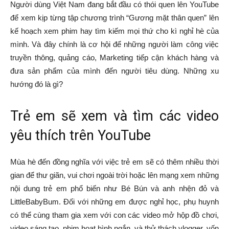
Người dùng Việt Nam đang bắt đầu có thói quen lên YouTube
để xem kịp từng tập chương trình “Gương mặt thân quen” lên
kế hoạch xem phim hay tìm kiếm mọi thứ cho kì nghỉ hè của
mình. Và đây chính là cơ hội để những người làm công việc
truyền thông, quảng cáo, Marketing tiếp cận khách hàng và
đưa sản phẩm của mình đến người tiêu dùng. Những xu
hướng đó là gì?
Trẻ em sẽ xem và tìm các video
yêu thích trên YouTube
Mùa hè đến đồng nghĩa với việc trẻ em sẽ có thêm nhiều thời
gian để thư giãn, vui chơi ngoài trời hoặc lên mạng xem những
nội dung trẻ em phổ biến như Bé Bún và anh nhện đỏ và
LittleBabyBum. Đối với những em được nghỉ học, phụ huynh
có thể cùng tham gia xem với con các video mở hộp đồ chơi,
video sáng tạo, phim hoạt hình ngắn, và thử thách vlogger, vốn