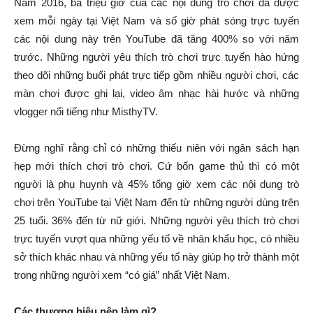
Năm 2016, ba triệu giờ của các nội dung trò chơi đã được
xem mỗi ngày tại Việt Nam và số giờ phát sóng trực tuyến
các nội dung này trên YouTube đã tăng 400% so với năm
trước. Những người yêu thích trò chơi trực tuyến hào hứng
theo dõi những buổi phát trực tiếp gồm nhiều người chơi, các
màn chơi được ghi lại, video âm nhạc hài hước và những
vlogger nổi tiếng như MisthyTV.
Đừng nghĩ rằng chỉ có những thiếu niên với ngân sách hạn
hẹp mới thích chơi trò chơi. Cứ bốn game thủ thì có một
người là phụ huynh và 45% tổng giờ xem các nội dung trò
chơi trên YouTube tại Việt Nam đến từ những người dùng trên
25 tuổi. 36% đến từ nữ giới. Những người yêu thích trò chơi
trực tuyến vượt qua những yếu tố về nhân khẩu học, có nhiều
sở thích khác nhau và những yếu tố này giúp họ trở thành một
trong những người xem “có giá” nhất Việt Nam.
Các thương hiệu nên làm gì?