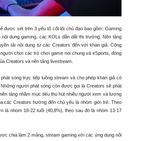
ể được xét trên 3 yếu tố cốt lõi chủ đạo bao gồm: Gaming
o nội dung gaming, các KOLs dẫn dắt thị trường. Nền tảng
truyền tải nội dung từ các Creators đến với khán giả. Cộng
gười chơi các trò chơi game nói chung và eSports, đóng
ủa Creators và nền tảng livestream.
phát sóng trực tiếp luồng stream và cho phép khán giả có
). Những người phát sóng còn được gọi là Creators sẽ phát
 nền tảng nhằm mục tiêu thu hút nhiều người xem và lượng
của các Creators hướng đến chủ yếu là nhóm giới trẻ. Theo
n là nhóm 18-22 tuổi (40,8%), theo sau đó là nhóm 13-17
ược chia làm 2 mảng, stream gaming với các ứng dụng nổi