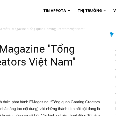
TIN APPOTA
THỊ TRƯỜNG
V
a mắt E-Magazine "Tổng quan Gaming Creators Việt Nam"
-Magazine "Tổng
ators Việt Nam"
h thức phát hành EMagazine: “Tổng quan Gaming Creators
hà sáng tạo nội dung) với những thành tích nổi bật đang là
i truyền thông và xã hội. Với kinh nghiệm hoạt động 10 năm