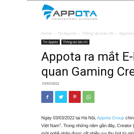
Appota
Home
Tin Appota
Thông cáo báo chí
Appota r
News
Tin Appota
Thông cáo báo chí
Appota ra mắt E
quan Gaming Cre
03/03/2022
Ngày 03/03/2022 tại Hà Nội,
Appota Group
chín
Việt Nam”. Trong những năm gần đây, Creator (n
một nghề nhận được rất nhiều sự thu hút từ giớ