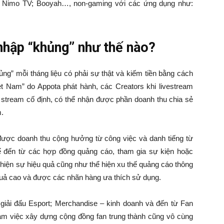
; Nimo TV; Booyah…, non-gaming với các ứng dụng như:
 nhập “khủng” như thế nào?
ng” mỗi tháng liệu có phải sự thật và kiếm tiền bằng cách
 Nam” do Appota phát hành, các Creators khi livestream
 stream cố định, có thể nhận được phần doanh thu chia sẻ
m.
được doanh thu cộng hưởng từ công việc và danh tiếng từ
ể đến từ các hợp đồng quảng cáo, tham gia sự kiện hoặc
ể hiện sự hiệu quả cũng như thể hiện xu thế quảng cáo thông
uả cao và được các nhãn hàng ưa thích sử dụng.
iải đấu Esport; Merchandise – kinh doanh và đến từ Fan
am việc xây dựng cộng đồng fan trung thành cũng vô cùng