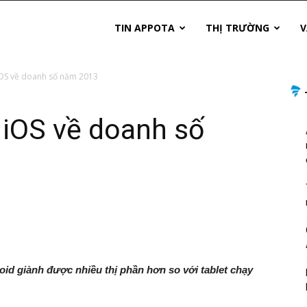
TIN APPOTA
THỊ TRƯỜNG
V
OS về doanh số năm 2013
 iOS về doanh số
oid giành được nhiều thị phần hơn so với tablet chạy