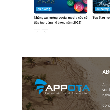
Xu hướng
Xu hướng
Những xu hướng social media nào sẽ
Top 5 xu hư
tiếp tục bùng nổ trong năm 2022?
AB
Appo
vực 
nghi
Cont