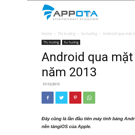
Appota
Home
Thị trường
Xu hướng
Android qua mặt i
News
Thị trường
Xu hướng
Android qua mặt
năm 2013
31/12/2013
Đây cũng là lần đầu tiên máy tính bảng Andr
nền tảngiOS của Apple.