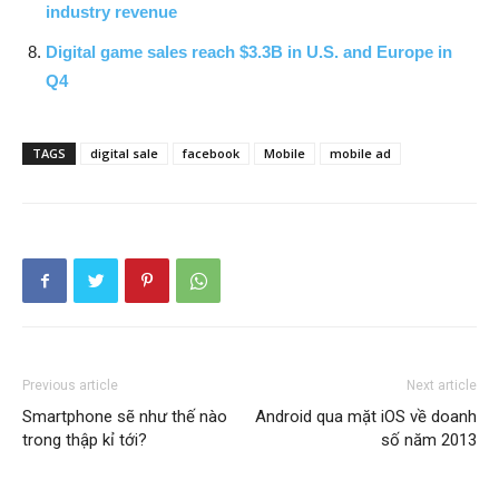
industry revenue
Digital game sales reach $3.3B in U.S. and Europe in
Q4
TAGS
digital sale
facebook
Mobile
mobile ad
Previous article
Next article
Smartphone sẽ như thế nào
Android qua mặt iOS về doanh
trong thập kỉ tới?
số năm 2013