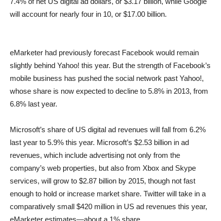
7.4% of net US digital ad dollars, or $3.17 billion, while Google
will account for nearly four in 10, or $17.00 billion.
eMarketer had previously forecast Facebook would remain
slightly behind Yahoo! this year. But the strength of Facebook’s
mobile business has pushed the social network past Yahoo!,
whose share is now expected to decline to 5.8% in 2013, from
6.8% last year.
Microsoft’s share of US digital ad revenues will fall from 6.2%
last year to 5.9% this year. Microsoft’s $2.53 billion in ad
revenues, which include advertising not only from the
company’s web properties, but also from Xbox and Skype
services, will grow to $2.87 billion by 2015, though not fast
enough to hold or increase market share. Twitter will take in a
comparatively small $420 million in US ad revenues this year,
eMarketer estimates—about a 1% share.