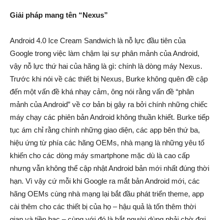
Giải pháp mang tên “Nexus”
Android 4.0 Ice Cream Sandwich là nỗ lực đầu tiên của
Google trong việc làm chậm lại sự phân mảnh của Android,
vậy nỗ lực thứ hai của hãng là gì: chính là dòng máy Nexus.
Trước khi nói về các thiết bị Nexus, Burke không quên đề cập
đến một vấn đề khá nhạy cảm, ông nói rằng vấn đề “phân
mảnh của Android” về cơ bản bị gây ra bởi chính những chiếc
máy chạy các phiên bản Android không thuần khiết. Burke tiếp
tục ám chỉ rằng chính những giao diện, các app bên thứ ba,
hiệu ứng từ phía các hãng OEMs, nhà mạng là những yêu tố
khiến cho các dòng máy smartphone mặc dù là cao cấp
nhưng vẫn không thể cập nhật Android bản mới nhất đúng thời
hạn. Vì vậy cứ mỗi khi Google ra mắt bản Android mới, các
hãng OEMs cùng nhà mạng lại bắt đầu phát triển theme, app
cài thêm cho các thiết bị của họ – hậu quả là tốn thêm thời
gian và tiền bạc – cùng với đó là bắt người dùng phải chờ đợi