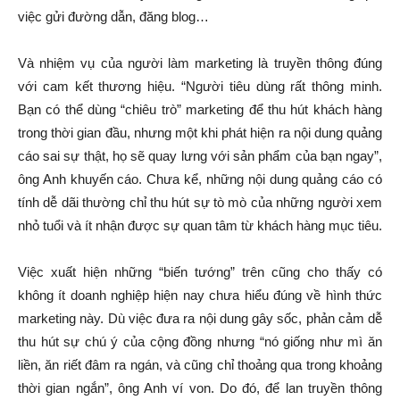
việc gửi đường dẫn, đăng blog…
Và nhiệm vụ của người làm marketing là truyền thông đúng
với cam kết thương hiệu. “Người tiêu dùng rất thông minh.
Bạn có thể dùng “chiêu trò” marketing để thu hút khách hàng
trong thời gian đầu, nhưng một khi phát hiện ra nội dung quảng
cáo sai sự thật, họ sẽ quay lưng với sản phẩm của bạn ngay”,
ông Anh khuyến cáo. Chưa kể, những nội dung quảng cáo có
tính dễ dãi thường chỉ thu hút sự tò mò của những người xem
nhỏ tuổi và ít nhận được sự quan tâm từ khách hàng mục tiêu.
Việc xuất hiện những “biến tướng” trên cũng cho thấy có
không ít doanh nghiệp hiện nay chưa hiểu đúng về hình thức
marketing này. Dù việc đưa ra nội dung gây sốc, phản cảm dễ
thu hút sự chú ý của cộng đồng nhưng “nó giống như mì ăn
liền, ăn riết đâm ra ngán, và cũng chỉ thoảng qua trong khoảng
thời gian ngắn”, ông Anh ví von. Do đó, để lan truyền thông