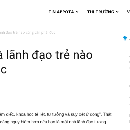
TIN APPOTA
THỊ TRƯỜNG
V
ãnh đạo trẻ nào cũng cần phải đọc
 lãnh đạo trẻ nào
ọc
m điếc, khoa học tê liệt, tư tưởng và suy xét ứ đọng”. Thật
càng nguy hiểm hơn nếu bạn là một nhà lãnh đạo tương