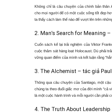
Không chỉ là câu chuyện của chính bản thân 
cho mọi người để có một cuộc sống tốt đẹp hơ
ta thấy cách làm thế nào để vượt lên trên nhữ
2. Man’s Search for Meaning – 
Cuốn sách kể lại trải nghiệm của Viktor Frank
cuộc thảm sát hàng loạt Holocaust. Dù phải trả
vững quan điểm của mình và kết luận rằng “hẳn 
3. The Alchemist – tác giả Pau
Thông qua câu chuyện của Santiago, một cậu 
chúng ta theo đuổi giấc mơ của đời mình “cả v
là một cuộc hành trình và mỗi người cần phải c
4. The Truth About Leadership