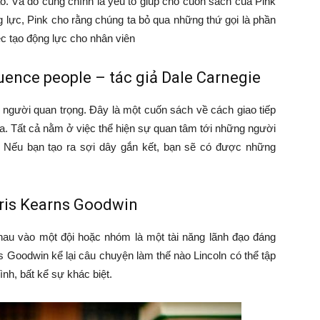
ạo. Và đó cũng chính là yếu tố giúp cho cuốn sách của Pink
g lực, Pink cho rằng chúng ta bỏ qua những thứ gọi là phần
ệc tạo động lực cho nhân viên
luence people – tác giả Dale Carnegie
 người quan trọng. Đây là một cuốn sách về cách giao tiếp
a. Tất cả nằm ở việc thể hiện sự quan tâm tới những người
 Nếu bạn tạo ra sợi dây gắn kết, bạn sẽ có được những
oris Kearns Goodwin
hau vào một đội hoặc nhóm là một tài năng lãnh đạo đáng
 Goodwin kể lại câu chuyện làm thế nào Lincoln có thể tập
h, bất kể sự khác biệt.