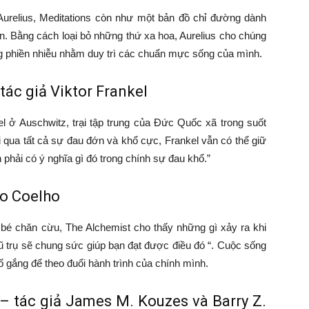
Aurelius, Meditations còn như một bản đồ chỉ đường dành
n. Bằng cách loại bỏ những thứ xa hoa, Aurelius cho chúng
ng phiền nhiễu nhằm duy trì các chuẩn mực sống của mình.
tác giả Viktor Frankel
el ở Auschwitz, trại tập trung của Đức Quốc xã trong suốt
i qua tất cả sự đau đớn và khổ cực, Frankel vẫn có thể giữ
phải có ý nghĩa gì đó trong chính sự đau khổ.”
lo Coelho
bé chăn cừu, The Alchemist cho thấy những gì xảy ra khi
ũ trụ sẽ chung sức giúp bạn đạt được điều đó “. Cuộc sống
ố gắng để theo đuổi hành trình của chính mình.
 – tác giả James M. Kouzes và Barry Z.