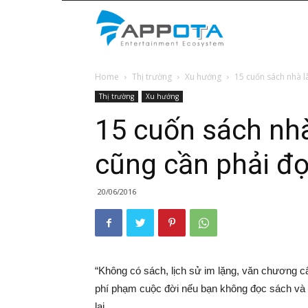
Appota
Home
Thị trường
Xu hướng
15 cuốn sách nhà l
News
Thị trường
Xu hướng
15 cuốn sách nhà
cũng cần phải đ
20/06/2016
“Không có sách, lịch sử im lặng, văn chương câ
phí phạm cuộc đời nếu bạn không đọc sách và 
lai.