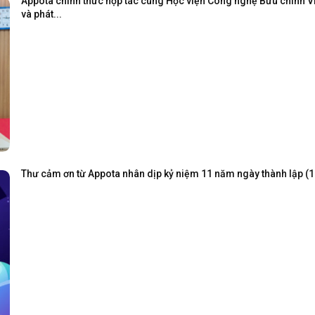
Appota chính thức hợp tác cùng Học viện Công nghệ Bưu chính Viễ
và phát...
Thư cảm ơn từ Appota nhân dịp kỷ niệm 11 năm ngày thành lập (