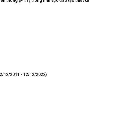
n thông (PTIT) trong lĩnh vực đào tạo thiết kế
12/12/2011 - 12/12/2022)