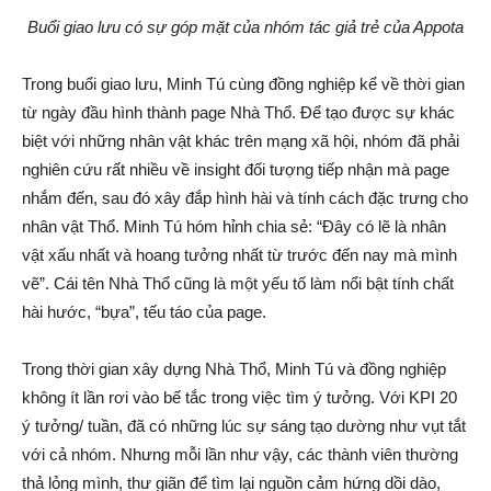
Buổi giao lưu có sự góp mặt của nhóm tác giả trẻ của Appota
Trong buổi giao lưu, Minh Tú cùng đồng nghiệp kể về thời gian
từ ngày đầu hình thành page Nhà Thổ. Để tạo được sự khác
biệt với những nhân vật khác trên mạng xã hội, nhóm đã phải
nghiên cứu rất nhiều về insight đối tượng tiếp nhận mà page
nhắm đến, sau đó xây đắp hình hài và tính cách đặc trưng cho
nhân vật Thổ. Minh Tú hóm hỉnh chia sẻ: “Đây có lẽ là nhân
vật xấu nhất và hoang tưởng nhất từ trước đến nay mà mình
vẽ”. Cái tên Nhà Thổ cũng là một yếu tố làm nổi bật tính chất
hài hước, “bựa”, tếu táo của page.
Trong thời gian xây dựng Nhà Thổ, Minh Tú và đồng nghiệp
không ít lần rơi vào bế tắc trong việc tìm ý tưởng. Với KPI 20
ý tưởng/ tuần, đã có những lúc sự sáng tạo dường như vụt tắt
với cả nhóm. Nhưng mỗi lần như vậy, các thành viên thường
thả lỏng mình, thư giãn để tìm lại nguồn cảm hứng dồi dào,