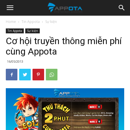
Appota
Home
Tin Appota
Sự kiện
Tin Appota
Sự kiện
News
Cơ hội truyền thông miễn phí
cùng Appota
16/05/2013