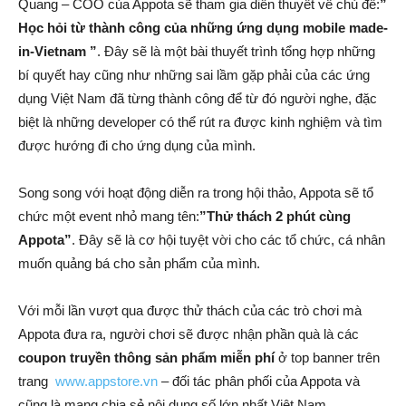
Quang – COO của Appota sẽ tham gia diễn thuyết về chủ đề:
”
Học hỏi từ thành công của những ứng dụng mobile made-
in-Vietnam ”
. Đây sẽ là một bài thuyết trình tổng hợp những
bí quyết hay cũng như những sai lầm gặp phải của các ứng
dụng Việt Nam đã từng thành công để từ đó người nghe, đặc
biệt là những developer có thể rút ra được kinh nghiệm và tìm
được hướng đi cho ứng dụng của mình.
Song song với hoạt động diễn ra trong hội thảo, Appota sẽ tổ
chức một event nhỏ mang tên:
”Thử thách 2 phút cùng
Appota”
. Đây sẽ là cơ hội tuyệt vời cho các tổ chức, cá nhân
muốn quảng bá cho sản phẩm của mình.
Với mỗi lần vượt qua được thử thách của các trò chơi mà
Appota đưa ra, người chơi sẽ được nhận phần quà là các
coupon truyền thông sản phẩm miễn phí
ở top banner trên
trang
www.appstore.vn
– đối tác phân phối của Appota và
cũng là mạng chia sẻ nội dung số lớn nhất Việt Nam.