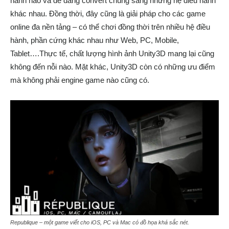
hành nào và dễ dàng convert chúng sang những hệ điều hành
khác nhau. Đồng thời, đây cũng là giải pháp cho các game
online đa nền tảng – có thể chơi đồng thời trên nhiều hệ điều
hành, phần cứng khác nhau như Web, PC, Mobile,
Tablet….Thực tế, chất lượng hình ảnh Unity3D mang lại cũng
không đến nỗi nào. Mặt khác, Unity3D còn có những ưu điểm
mà không phải engine game nào cũng có.
Republique – một game viết cho iOS, PC và Mac có đồ họa khá sắc nét.