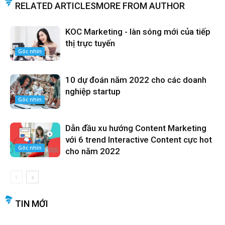
RELATED ARTICLES
MORE FROM AUTHOR
KOC Marketing - làn sóng mới của tiếp
thị trực tuyến
Góc nhìn
10 dự đoán năm 2022 cho các doanh
nghiệp startup
Góc nhìn
Dẫn đầu xu hướng Content Marketing
với 6 trend Interactive Content cực hot
Góc nhìn
cho năm 2022
TIN MỚI