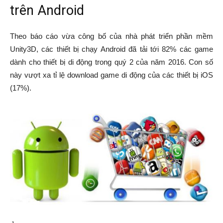
trên Android
Theo báo cáo vừa công bố của nhà phát triển phần mềm
Unity3D, các thiết bị chạy Android đã tải tới 82% các game
dành cho thiết bị di động trong quý 2 của năm 2016. Con số
này vượt xa tỉ lệ download game di động của các thiết bị iOS
(17%).