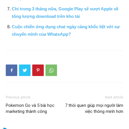
Chỉ trong 3 tháng nữa, Google Play sẽ vượt Apple về
tổng lượng download trên kho tải
Cuộc chiến ứng dụng chat ngày càng khốc liệt với sự
chuyển mình của WhatsApp?
Previous article
Next article
Pokemon Go và 5 bài học
7 thói quen giúp mọi người làm
marketing thành công
việc thông minh hơn