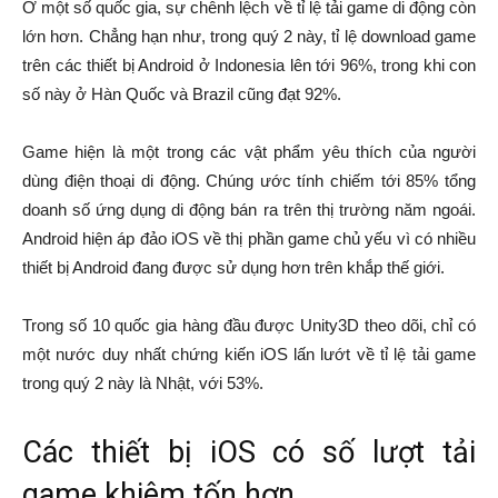
Ở một số quốc gia, sự chênh lệch về tỉ lệ tải game di động còn
lớn hơn. Chẳng hạn như, trong quý 2 này, tỉ lệ download game
trên các thiết bị Android ở Indonesia lên tới 96%, trong khi con
số này ở Hàn Quốc và Brazil cũng đạt 92%.
Game hiện là một trong các vật phẩm yêu thích của người
dùng điện thoại di động. Chúng ước tính chiếm tới 85% tổng
doanh số ứng dụng di động bán ra trên thị trường năm ngoái.
Android hiện áp đảo iOS về thị phần game chủ yếu vì có nhiều
thiết bị Android đang được sử dụng hơn trên khắp thế giới.
Trong số 10 quốc gia hàng đầu được Unity3D theo dõi, chỉ có
một nước duy nhất chứng kiến iOS lấn lướt về tỉ lệ tải game
trong quý 2 này là Nhật, với 53%.
Các thiết bị iOS có số lượt tải
game khiêm tốn hơn