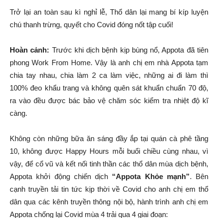
Trở lại an toàn sau kì nghỉ lễ, Thổ dân lại mang bí kíp luyện
chú thanh trừng, quyết cho Covid đóng nốt tập cuối!
Hoàn cảnh:
Trước khi dịch bệnh kịp bùng nổ, Appota đã tiên
phong Work From Home. Vậy là anh chị em nhà Appota tạm
chia tay nhau, chia làm 2 ca làm việc, những ai đi làm thì
100% đeo khẩu trang và không quên sát khuẩn chuẩn 70 độ,
ra vào đều được bác bảo vệ chăm sóc kiểm tra nhiệt độ kĩ
càng.
Không còn những bữa ăn sáng đầy ắp tại quán cà phê tầng
10, không được Happy Hours mỗi buổi chiều cùng nhau, vì
vậy, để cổ vũ và kết nối tinh thần các thổ dân mùa dịch bệnh,
Appota khởi động chiến dịch
“Appota Khỏe mạnh”
. Bên
cạnh truyền tải tin tức kịp thời về Covid cho anh chị em thổ
dân qua các kênh truyền thông nội bộ, hành trình anh chị em
Appota chống lại Covid mùa 4 trải qua 4 giai đoạn: