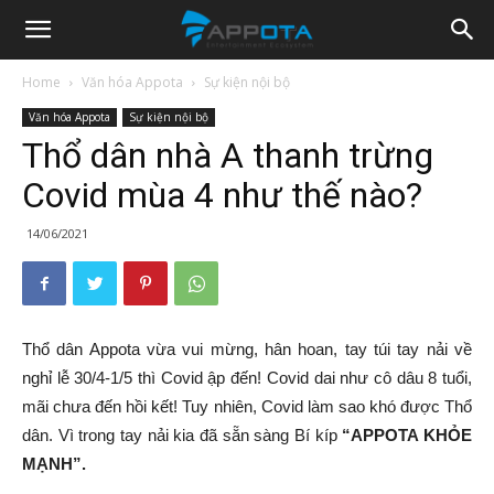
Appota
Home
Văn hóa Appota
Sự kiện nội bộ
Văn hóa Appota
Sự kiện nội bộ
News
Thổ dân nhà A thanh trừng
Covid mùa 4 như thế nào?
14/06/2021
Thổ dân Appota vừa vui mừng, hân hoan, tay túi tay nải về
nghỉ lễ 30/4-1/5 thì Covid ập đến! Covid dai như cô dâu 8 tuổi,
mãi chưa đến hồi kết! Tuy nhiên, Covid làm sao khó được Thổ
dân. Vì trong tay nải kia đã sẵn sàng Bí kíp
“APPOTA KHỎE
MẠNH”.