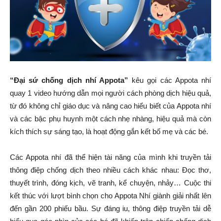
“Đại sứ chống dịch nhí Appota”
kêu gọi các Appota nhí
quay 1 video hướng dẫn mọi người cách phòng dịch hiệu quả,
từ đó không chỉ giáo dục và nâng cao hiểu biết của Appota nhí
và các bậc phụ huynh một cách nhẹ nhàng, hiệu quả mà còn
kích thích sự sáng tạo, là hoạt động gắn kết bố mẹ và các bé.
Các Appota nhí đã thể hiện tài năng của mình khi truyền tải
thông điệp chống dịch theo nhiều cách khác nhau: Đọc thơ,
thuyết trình, đóng kịch, vẽ tranh, kể chuyện, nhảy… Cuộc thi
kết thúc với lượt bình chọn cho Appota Nhí giành giải nhất lên
đến gần 200 phiếu bầu. Sự đáng iu, thông điệp truyền tải dễ