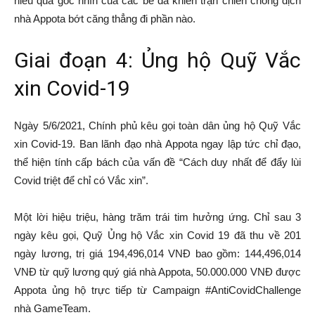
hiểu qua góc nhìn của các bé đã khiến trận chiến chống dịch
nhà Appota bớt căng thẳng đi phần nào.
Giai đoạn 4: Ủng hộ Quỹ Vắc
xin Covid-19
Ngày 5/6/2021, Chính phủ kêu gọi toàn dân ủng hộ Quỹ Vắc
xin Covid-19. Ban lãnh đạo nhà Appota ngay lập tức chỉ đạo,
thể hiện tính cấp bách của vấn đề “Cách duy nhất để đẩy lùi
Covid triệt để chỉ có Vắc xin”.
Một lời hiệu triệu, hàng trăm trái tim hưởng ứng. Chỉ sau 3
ngày kêu gọi, Quỹ Ủng hộ Vắc xin Covid 19 đã thu về 201
ngày lương, trị giá 194,496,014 VNĐ bao gồm: 144,496,014
VNĐ từ quỹ lương quý giá nhà Appota, 50.000.000 VNĐ được
Appota ủng hộ trực tiếp từ Campaign #AntiCovidChallenge
nhà GameTeam.