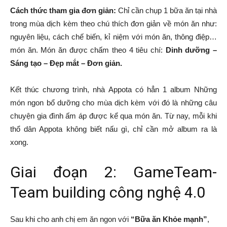
Cách thức tham gia đơn giản:
Chỉ cần chụp 1 bữa ăn tại nhà
trong mùa dịch kèm theo chú thích đơn giản về món ăn như:
nguyên liệu, cách chế biến, kỉ niệm với món ăn, thông điệp…
món ăn. Món ăn được chấm theo 4 tiêu chí:
Dinh dưỡng –
Sáng tạo – Đẹp mắt – Đơn giản.
Kết thúc chương trình, nhà Appota có hẳn 1 album Những
món ngon bổ dưỡng cho mùa dịch kèm với đó là những câu
chuyện gia đình ấm áp được kể qua món ăn. Từ nay, mỗi khi
thổ dân Appota không biết nấu gì, chỉ cần mở album ra là
xong.
Giai đoạn 2: GameTeam-
Team building công nghệ 4.0
Sau khi cho anh chị em ăn ngon với
“Bữa ăn Khỏe mạnh”
,