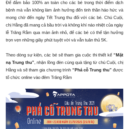
Để đảm bảo 100% an toàn cho các bé trong thời điểm dịch
bệnh mà vẫn không làm ảnh hưởng đến tinh thần háo hức và
mong chờ đến ngày Tết Trung thu đối với các bé.
Chú Cuội,
chị Hằng đã mang cả bầu trời và không khí náo nhiệt của ngày
lễ Trăng Rằm qua màn ảnh nhỏ, để các bé có thể tận hưởng
trọn vẹn những giây phút tuyệt vời và vẫn tuân thủ 5K.
Theo dòng sự kiện, các bé sẽ tham gia cuộc thi thiết kế
“Mặt
nạ Trung thu”
, nhận lồng đèn cùng quà tặng từ chú Cuội, chị
Hằng và sẽ tham gia chương trình
“Phá cỗ Trung thu”
được
tổ chức online vào đêm Trăng Rằm