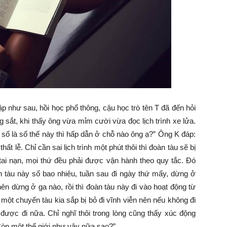
p như sau, hồi học phổ thông, cậu học trò tên T đã đến hỏi
 sắt, khi thấy ông vừa mỉm cười vừa đọc lịch trình xe lửa.
oàn số là số thế này thì hấp dẫn ở chỗ nào ông ạ?” Ông K đáp:
thất lễ. Chỉ cần sai lịch trình một phút thôi thì đoàn tàu sẽ bị
ai nạn, mọi thứ đều phải được vận hành theo quy tắc. Đó
n tàu này số bao nhiêu, tuần sau đi ngày thứ mấy, dừng ở
ên dừng ở ga nào, rồi thì đoàn tàu này đi vào hoạt động từ
ột chuyến tàu kia sắp bị bỏ đi vĩnh viễn nên nếu không đi
được đi nữa. Chỉ nghĩ thôi trong lòng cũng thấy xúc động
 Còn một thế giới như vậy nữa sao?”