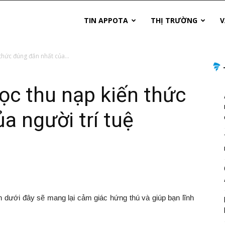
TIN APPOTA
THỊ TRƯỜNG
V
hức đúng đắn nhất của...
ọc thu nạp kiến thức
a người trí tuệ
 dưới đây sẽ mang lại cảm giác hứng thú và giúp bạn lĩnh