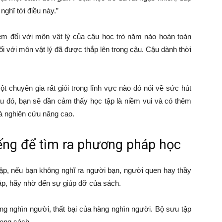
ghĩ tới điều này.”
m đối với môn vật lý của cậu học trò năm nào hoàn toàn
ối với môn vật lý đã được thắp lên trong cậu. Cậu dành thời
t chuyên gia rất giỏi trong lĩnh vực nào đó nói về sức hút
au đó, bạn sẽ dần cảm thấy học tập là niềm vui và có thêm
à nghiên cứu nâng cao.
iếng để tìm ra phương pháp học
p, nếu bạn không nghĩ ra người bạn, người quen hay thầy
tập, hãy nhờ đến sự giúp đỡ của sách.
ng nghìn người, thất bại của hàng nghìn người. Bộ sưu tập
rong sách.