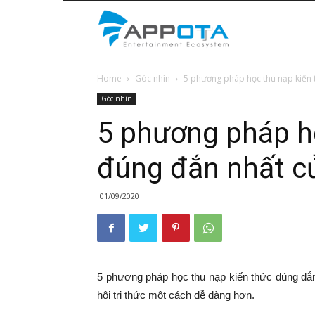
Appota
Home
Góc nhìn
5 phương pháp học thu nạp kiến t
News
Góc nhìn
5 phương pháp h
đúng đắn nhất củ
01/09/2020
5 phương pháp học thu nạp kiến thức đúng đắn
hội tri thức một cách dễ dàng hơn.