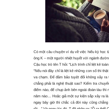
Có một câu chuyện ví dụ về việc hiếu kỳ học tậ
ông K – một người nhiệt huyết với ngành đường
Cậu học trò tên T hỏi: “Lịch trình chỉ liệt kê t
“Nếu nói đây chỉ là liệt kê những con số thì thật 
va chạm. Để đảm bảo tuyệt đối không xảy ra t
chẳng phải là nghệ thuật sao? Kiểm tra chuyế
điểm nào, để chụp ảnh bên ngoài đoàn tàu thì n
năm nào… Hoặc giả một sự kiện sắp xảy ra là m
ngay bây giờ thì chắc cả đời này cũng chẳng 
rồi…” Và ngay lúc đó, T đã nhận ra: “Ồ ra thế!