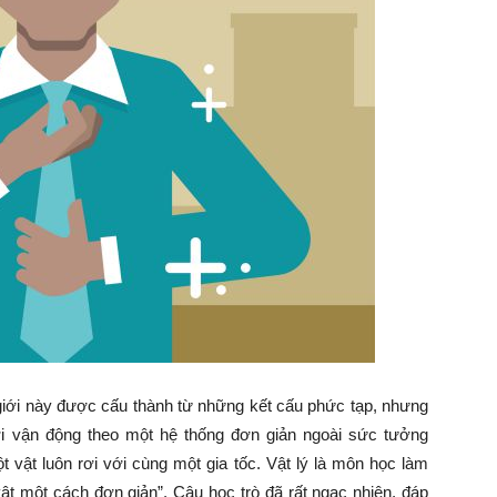
 giới này được cấu thành từ những kết cấu phức tạp, nhưng
ới vận động theo một hệ thống đơn giản ngoài sức tưởng
vật luôn rơi với cùng một gia tốc. Vật lý là môn học làm
vật một cách đơn giản”. Cậu học trò đã rất ngạc nhiên, đáp