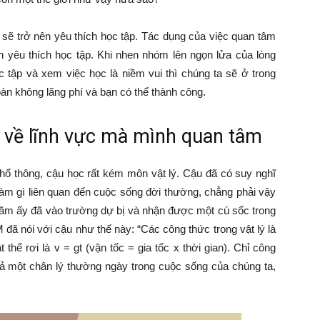
 sẽ trở nên yêu thích học tập. Tác dụng của việc quan tâm
n yêu thích học tập. Khi nhen nhóm lên ngọn lửa của lòng
c tập và xem việc học là niềm vui thì chúng ta sẽ ở trong
toàn không lãng phí và bạn có thể thành công.
 về lĩnh vực mà mình quan tâm
hổ thông, cậu học rất kém môn vật lý. Cậu đã có suy nghĩ
 làm gì liên quan đến cuộc sống đời thường, chẳng phải vậy
ò năm ấy đã vào trường dự bị và nhận được một cú sốc trong
M đã nói với cậu như thế này: “Các công thức trong vật lý là
thể rơi là v = gt (vận tốc = gia tốc x thời gian). Chỉ công
ả một chân lý thường ngày trong cuộc sống của chúng ta,