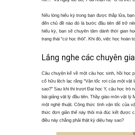
Nếu lòng hiếu kỳ trong bạn được thắp lửa, bạn
đến chủ đề nào đó là bước đầu tiên để trở nê
hiếu kỳ, bạn sẽ chuyên tâm dành thời gian họ
trạng thái “cứ học thôi”. Khi đó, việc học hoàn 
Lắng nghe các chuyên gia
Câu chuyện kể về một câu học sinh, hồi học p
cố hữu lệch lạc rằng “Vận tốc rơi của một vật
sao?” Sau khi thi trượt Đại học Y, cậu học tr
bài giảng vật lý đầu tiên. Thầy giáo môn vật lý 
một nghệ thuật. Công thức tính vận tốc của vật 
thức đơn giản thế này thôi mà đúc kết được c
điều này chẳng phải thật kỳ diệu hay sao?