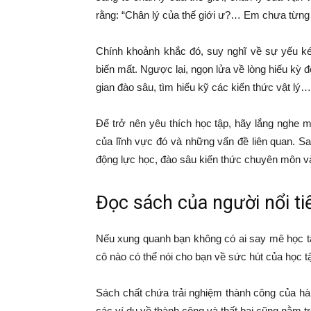
rằng: “Chân lý của thế giới ư?… Em chưa từng n
Chính khoảnh khắc đó, suy nghĩ về sự yếu ké
biến mất. Ngược lại, ngọn lửa về lòng hiếu kỳ đ
gian đào sâu, tìm hiểu kỹ các kiến thức vật lý…
Để trở nên yêu thích học tập, hãy lắng nghe mộ
của lĩnh vực đó và những vấn đề liên quan. S
động lực học, đào sâu kiến thức chuyên môn v
Đọc sách của người nổi t
Nếu xung quanh bạn không có ai say mê học tậ
cô nào có thể nói cho bạn về sức hút của học 
Sách chất chứa trải nghiệm thành công của hà
các ví dụ về thành công và thất bại cũng nằm t