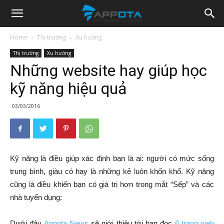
Appota
Home
Thị trường
Xu hướng
Thị trường
Xu hướng
News
Những website hay giúp học
kỹ năng hiệu quả
03/03/2016
Kỹ năng là điều giúp xác định bạn là ai: người có mức sống
trung bình, giàu có hay là những kẻ luôn khốn khổ. Kỹ năng
cũng là điều khiến bạn có giá trị hơn trong mắt “Sếp” và các
nhà tuyển dụng:
Dưới đây
Appota News
sẽ giới thiệu tới bạn đọc
6 trang web