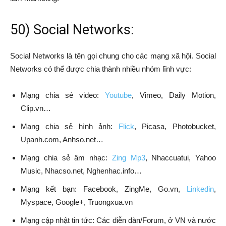
50) Social Networks:
Social Networks là tên gọi chung cho các mạng xã hội. Social
Networks có thể được chia thành nhiều nhóm lĩnh vực:
Mạng chia sẻ video:
Youtube
, Vimeo, Daily Motion,
Clip.vn…
Mạng chia sẻ hình ảnh:
Flick
, Picasa, Photobucket,
Upanh.com, Anhso.net…
Mạng chia sẻ âm nhạc:
Zing Mp3
, Nhaccuatui, Yahoo
Music, Nhacso.net, Nghenhac.info…
Mạng kết bạn: Facebook, ZingMe, Go.vn,
Linkedin
,
Myspace, Google+, Truongxua.vn
Mạng cập nhật tin tức: Các diễn dàn/Forum, ở VN và nước