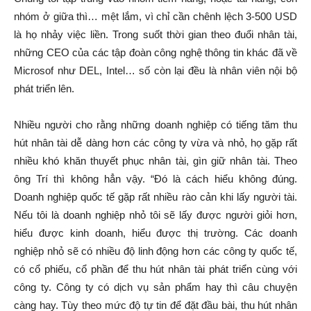
nhóm ở giữa thì… mệt lắm, vì chỉ cần chênh lệch 3-500 USD
là họ nhảy việc liền. Trong suốt thời gian theo đuổi nhân tài,
những CEO của các tập đoàn công nghệ thông tin khác đã về
Microsof như DEL, Intel… số còn lại đều là nhân viên nội bộ
phát triển lên.
Nhiều người cho rằng những doanh nghiệp có tiếng tăm thu
hút nhân tài dễ dàng hơn các công ty vừa và nhỏ, họ gặp rất
nhiều khó khăn thuyết phục nhân tài, gìn giữ nhân tài. Theo
ông Trí thì không hẳn vậy. “Đó là cách hiểu không đúng.
Doanh nghiệp quốc tế gặp rất nhiều rào cản khi lấy người tài.
Nếu tôi là doanh nghiệp nhỏ tôi sẽ lấy được người giỏi hơn,
hiểu được kinh doanh, hiểu được thị trường. Các doanh
nghiệp nhỏ sẽ có nhiều độ linh động hơn các công ty quốc tế,
có cổ phiếu, cổ phần để thu hút nhân tài phát triển cùng với
công ty. Công ty có dịch vụ sản phẩm hay thì câu chuyện
càng hay. Tùy theo mức độ tự tin để đặt đầu bài, thu hút nhân