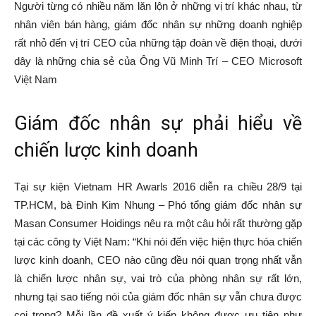
Người từng có nhiều năm lăn lộn ở những vị trí khác nhau, từ
nhân viên bán hàng, giám đốc nhân sự những doanh nghiệp
rất nhỏ đến vị trí CEO của những tập đoàn về điện thoại, dưới
dây là những chia sẻ của Ông Vũ Minh Trí – CEO Microsoft
Việt Nam
Giám đốc nhân sự phải hiểu về
chiến lược kinh doanh
Tại sự kiện Vietnam HR Awarls 2016 diễn ra chiều 28/9 tại
TP.HCM, bà Đinh Kim Nhung – Phó tổng giám đốc nhân sự
Masan Consumer Hoidings nêu ra một câu hỏi rất thường gặp
tại các công ty Việt Nam: “Khi nói đến việc hiện thực hóa chiến
lược kinh doanh, CEO nào cũng đều nói quan trọng nhất vẫn
là chiến lược nhân sự, vai trò của phòng nhân sự rất lớn,
nhưng tại sao tiếng nói của giám đốc nhân sự vẫn chưa được
coi trọng? Mỗi lần đề xuất ý kiến không được ưu tiên như