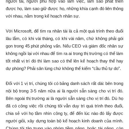
người tài, người phù hợp vào làm việc, làm sao phát triển
được họ, làm sao giữ được họ, những khía cạnh đó liên thông
với nhau, nằm trong kế hoạch nhân sự.
Với Microsoft, để tìm ra nhân tài là cả một quá trình theo đuổi
lâu lắm, có khi vài tháng, có khi vài năm, chứ không phải gói
gọn trong 45 phút phỏng vấn. Nếu CEO và giám đốc nhân sự
không ngồi lại với nhau để tìm ra ai trong thị trường có thể làm
tốt nhất vị trí đó thì làm sao có thể lên kế hoạch thay thế hay
dự phòng? Phải săn lùng chứ không thể kiếm “cầu thủ tự do”.
Đối với 1 vị trí, chúng tôi có bảng danh sách rất dài: bên trong
nội bộ trong 3-5 năm nữa ai là người sẵn sàng cho vị trí đó.
Bên ngoài thị trường ai là người sẵn sàng cho vị trí đó. Dù họ
đã có công việc rồi chúng tôi vẫn duy trì quá trình theo đuổi,
chia sẻ với họ tầm nhìn công ty, để đến lúc nào đó lấy được
người giỏi, xây dựng toàn bộ kế hoạch kinh doanh của mình.
Chúng tôi tập trung vào nhóm tiềm năng, hoặc tài năng, còn