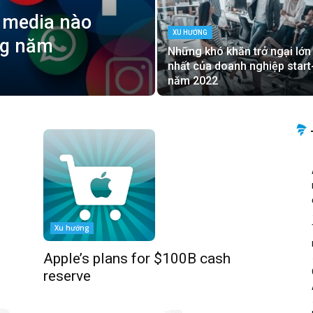
 media nào
XU HƯỚNG
ong năm
Những khó khăn trở ngại lớn
nhất của doanh nghiệp start
năm 2022
Xu hướng
Apple’s plans for $100B cash
reserve