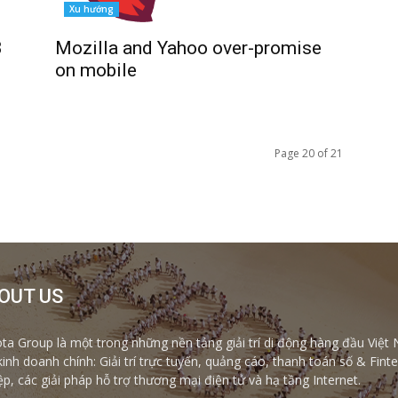
Xu hướng
Mozilla and Yahoo over-promise
B
on mobile
Page 20 of 21
OUT US
ta Group là một trong những nền tảng giải trí di động hàng đầu Việt 
kinh doanh chính: Giải trí trực tuyến, quảng cáo, thanh toán số & Fi
ệp, các giải pháp hỗ trợ thương mại điện tử và hạ tầng Internet.