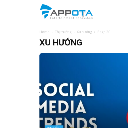
Appota
Home
Thị trường
Xu hướng
Page 20
News
XU HƯỚNG