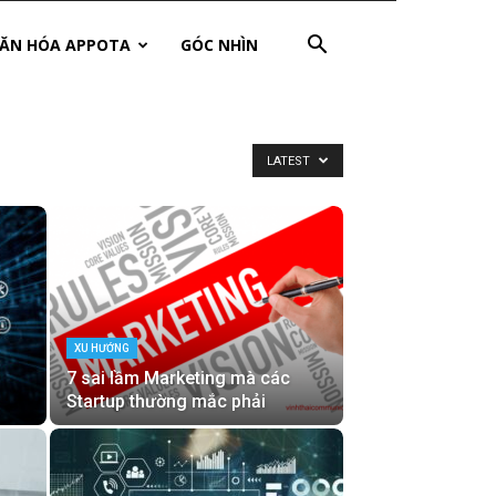
ĂN HÓA APPOTA
GÓC NHÌN
LATEST
XU HƯỚNG
7 sai lầm Marketing mà các
Startup thường mắc phải