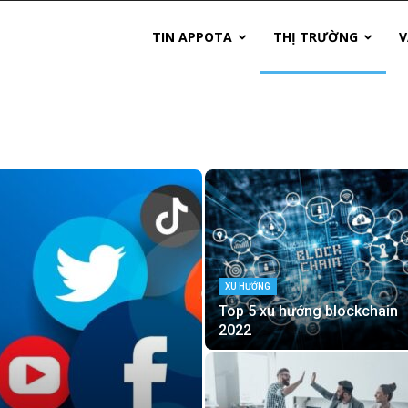
TIN APPOTA
THỊ TRƯỜNG
V
XU HƯỚNG
Top 5 xu hướng blockchain
2022