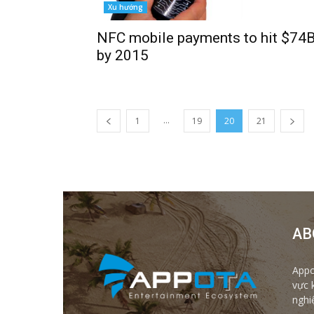
Xu hướng
NFC mobile payments to hit $74
by 2015
...
1
19
20
21
AB
Appo
vực 
nghi