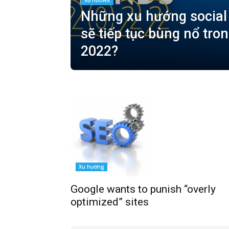
XU HƯỚNG
Những xu hướng social
sẽ tiếp tục bùng nổ tr
2022?
Xu hướng
Google wants to punish “overly
optimized” sites