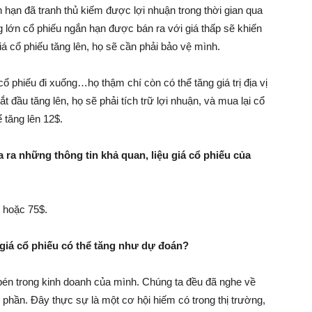
ạn đã tranh thủ kiếm được lợi nhuận trong thời gian qua
g lớn cổ phiếu ngắn hạn được bán ra với giá thấp sẽ khiến
 cổ phiếu tăng lên, họ sẽ cần phải bảo vệ mình.
cổ phiếu đi xuống…họ thậm chí còn có thể tăng giá trị địa vị
 đầu tăng lên, họ sẽ phải tích trữ lợi nhuận, và mua lại cổ
ể tăng lên 12$.
ra những thông tin khả quan, liệu giá cổ phiếu của
 hoặc 75$.
 giá cổ phiếu có thể tăng như dự đoán?
bén trong kinh doanh của mình. Chúng ta đều đã nghe về
 phần. Đây thực sự là một cơ hội hiếm có trong thị trường,