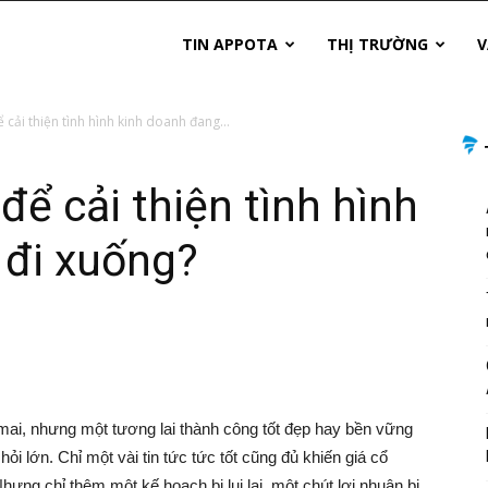
TIN APPOTA
THỊ TRƯỜNG
V
 cải thiện tình hình kinh doanh đang...
để cải thiện tình hình
 đi xuống?
mai, nhưng một tương lai thành công tốt đẹp hay bền vững
ỏi lớn. Chỉ một vài tin tức tức tốt cũng đủ khiến giá cổ
ưng chỉ thêm một kế hoạch bị lui lại, một chút lợi nhuận bị