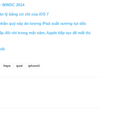
8 – WWDC 2014
n lý bằng cử chỉ của iOS 7
phần quý này do lượng iPad xuất xưởng tụt dốc
 đôi chỉ trong một năm, Apple tiếp tục để mất thị
oài
Haye
ipad
iphone5