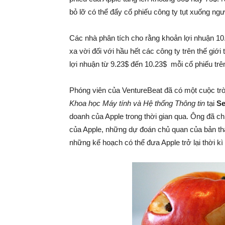
bỏ lỡ có thể đẩy cổ phiếu công ty tụt xuống ng
Các nhà phân tích cho rằng khoản lợi nhuận 10.
xa vời đối với hầu hết các công ty trên thế giớ
lợi nhuận từ 9.23$ đến 10.23$ mỗi cổ phiếu trên
Phóng viên của VentureBeat đã có một cuộc trò
Khoa học Máy tính và Hệ thống Thông tin
tại
Se
doanh của Apple trong thời gian qua. Ông đã c
của Apple, những dự đoán chủ quan của bản th
những kế hoạch có thể đưa Apple trở lại thời kì