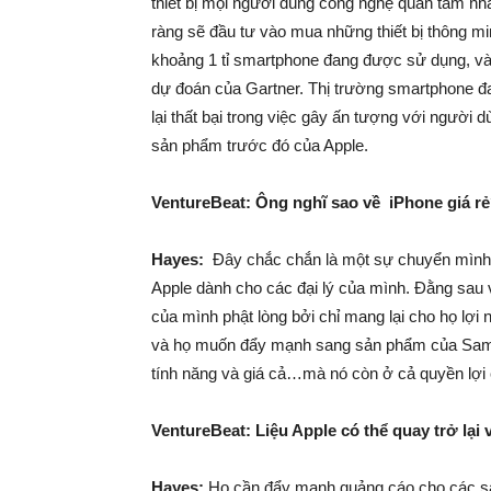
thiết bị mọi người dùng công nghệ quan tâm nhấ
ràng sẽ đầu tư vào mua những thiết bị thông m
khoảng 1 tỉ smartphone đang được sử dụng, và
dự đoán của Gartner. Thị trường smartphone đang
lại thất bại trong việc gây ấn tượng với ngườ
sản phẩm trước đó của Apple.
VentureBeat: Ông nghĩ sao về iPhone giá r
Hayes:
Đây chắc chắn là một sự chuyển mình th
Apple dành cho các đại lý của mình. Đằng sau 
của mình phật lòng bởi chỉ mang lại cho họ lợi 
và họ muốn đẩy mạnh sang sản phẩm của Samsu
tính năng và giá cả…mà nó còn ở cả quyền lợi c
VentureBeat: Liệu Apple có thể quay trở lại
Hayes:
Họ cần đẩy mạnh quảng cáo cho các sả