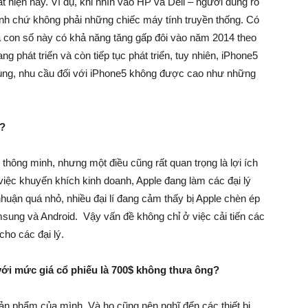
t hiện nay. Ví dụ, khi nhìn vào HP và Dell – người dùng rõ
inh chứ không phải những chiếc máy tính truyền thống. Có
 con số này có khả năng tăng gấp đôi vào năm 2014 theo
 phát triển và còn tiếp tục phát triển, tuy nhiên, iPhone5
i dùng, nhu cầu đối với iPhone5 không được cao như những
ẻ?
ông minh, nhưng một điều cũng rất quan trọng là lợi ích
việc khuyến khích kinh doanh, Apple đang làm các đại lý
nhuận quá nhỏ, nhiều đại lí đang cảm thấy bị Apple chèn ép
ng và Android. Vậy vấn đề không chỉ ở việc cải tiến các
ho các đại lý.
 với mức giá cổ phiếu là 700$ không thưa ông?
n phẩm của mình. Và họ cũng nên nghĩ đến các thiết bị