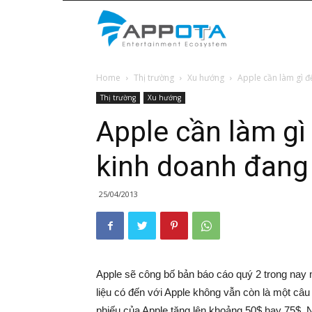
Appota
Home
Thị trường
Xu hướng
Apple cần làm gì để
News
Thị trường
Xu hướng
Apple cần làm gì 
kinh doanh đang
25/04/2013
Apple sẽ công bố bản báo cáo quý 2 trong nay 
liệu có đến với Apple không vẫn còn là một câu h
phiếu của Apple tăng lên khoảng 50$ hay 75$. Nh