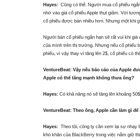
Hayes:
Cũng có thể. Người mua cổ phiếu ngắn h
nhờ vào giá cổ phiếu Apple thụt giảm. Với lượn
cổ phiếu được bán nhiều hơn. Nhưng một khi giá
Người bán cổ phiếu ngắn hạn sẽ rất vui khi giá 
của mình trên thị trường. Nhưng nếu cổ phiếu bắt
phiếu, vì vậy thay vì tăng lên 2$, cổ phiếu có th
VentureBeat: Vậy nếu báo cáo của Apple đưa 
Apple có thể tăng mạnh không thưa ông?
Hayes:
Có khả năng nó sẽ tăng lên khoảng 50$
VentureBeat: Theo ông, Apple cần làm gì để
Hayes:
Theo tôi, công ty cần xem lại sự nhạy 
khó khăn của BlackBerry trong việc nắm giữ thị