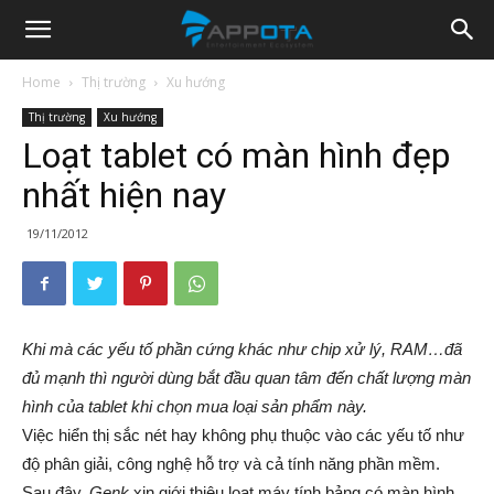
Appota
Home
Thị trường
Xu hướng
Thị trường
Xu hướng
News
Loạt tablet có màn hình đẹp
nhất hiện nay
19/11/2012
Khi mà các yếu tố phần cứng khác như chip xử lý, RAM…đã
đủ mạnh thì người dùng bắt đầu quan tâm đến chất lượng màn
hình của tablet khi chọn mua loại sản phẩm này.
Việc hiển thị sắc nét hay không phụ thuộc vào các yếu tố như
độ phân giải, công nghệ hỗ trợ và cả tính năng phần mềm.
Sau đây,
Genk
xin giới thiệu loạt máy tính bảng có màn hình