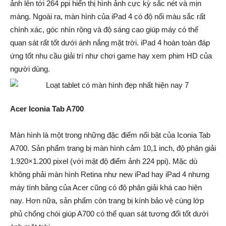
ảnh lên tới 264 ppi hiển thị hình ảnh cực kỳ sắc nét và mịn
màng. Ngoài ra, màn hình của iPad 4 có độ nổi màu sắc rất
chính xác, góc nhìn rộng và độ sáng cao giúp máy có thể
quan sát rất tốt dưới ánh nắng mặt trời. iPad 4 hoàn toàn đáp
ứng tốt nhu cầu giải trí như chơi game hay xem phim HD của
người dùng.
Acer Iconia Tab A700
Màn hình là một trong những đặc điểm nổi bật của Iconia Tab
A700. Sản phẩm trang bị màn hình cảm 10,1 inch, độ phân giải
1.920×1.200 pixel (với mật độ điểm ảnh 224 ppi). Mặc dù
không phải màn hình Retina như new iPad hay iPad 4 nhưng
máy tính bảng của Acer cũng có độ phân giải khá cao hiện
nay. Hơn nữa, sản phẩm còn trang bị kính bảo vệ cùng lớp
phủ chống chói giúp A700 có thể quan sát tương đối tốt dưới