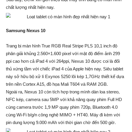
chất lượng nhất hiện nay.
Samsung Nexus 10
Trang bị màn hình True RGB Real Stripe PLS 10,1 inch độ
phân giải khủng 2.560×1.600 pixel với mật độ điểm ảnh 299
ppi cao hơn cả iPad 4 với 264ppi, Nexus 10 được coi là đối
thủ xứng tầm với chiếc iPad 4 của Apple hiện nay. Siêu tablet
này sở hữu bộ xử lí Exynos 5250 lõi kép 1,7GHz thiết kế dựa
trên nền Cortex A15, đồ họa Mali T604 và RAM 2GB.
Ngoài ra, Nexus 10 còn tích hợp trong mình dàn loa stereo,
NFC kép, camera sau 5MP với khả năng quay phim Full HD
cùng camera trước 1,9 MP quay phim 720p, Bluetooth 4.0
cùng Wi-Fi b/g/n công nghệ MIMO + HT40. Máy đi kèm với
pin dung lượng 9.000 mAh với thời gian chờ đến 500 giờ.