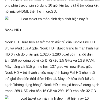
phụ phía trước, pin sử dụng 10 giờ liên tục và hỗ trợ cổng kết
nối microHDMI, thẻ nhớ microSD.
Nook HD+
Nook HD+ hứa hẹn sẽ trở thành đối thủ của Kindle Fire HD
8.9 và iPad của Apple. Nook HD+ được trang bị màn hình Full
HD 9 inch độ phân giải 1.920 x 1.280 pixel với mật độ điểm
ảnh 256 ppi cùng bộ vi xử lý lõi kép 1.5 GHz và 1GB RAM.
Máy nặng chỉ 515 g, nhẹ hơn 137 g so với new iPad, giúp
Nook HD + trở thành chiếc máy tính bảng Full HD nhẹ nhất
thế giới tính đến thời điểm hiện tại. Máy sở hữu thiết kế vát
cạnh “không đụng hàng”. Nook HD + có giá bán vô cùng cạnh
tranh: 269 USD cho bản 16 GB và 299 USD cho bản 32 GB.