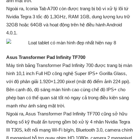
ánh mặt trời.
Ngoài ra, Iconia Tab A700 còn được trang bị bộ vi xử lý lõi tứ
Nvidia Tegra 3 tốc độ 1,3GHz, RAM 1GB, dung lượng lưu trữ
32GB hoặc 64GB và hoạt động trên hệ điều hành Android
4.0.1.
Asus Transformer Pad Infinity TF700
Máy tính bảng Transformer Pad Infinity 700 được trang bị màn
hình 10,1 inch Full HD công nghệ Super IPS+ Gorilla Glass,
với độ phân giải 1.920×1.200 pixel (mật độ điểm ảnh 224 ppi).
Bên cạnh đó, độ sáng màn hình cao cùng chế độ IPS+ cho
phép bạn có thể quan sát tốt nó ngay cả trong điều kiện sáng
mạnh như ánh sáng mặt trời.
Ngoài ra, Asus Transformer Pad Infinity TF700 cũng sở hữu
thông số kỹ thuật ấn tượng gồm bộ xử lý 4 nhân Nvidia Tegra
III T30S, kết nối mạng Wi-Fi b/g/n, Bluetooth 3.0, camera chính
8 megapixel hỗ trợ quay phim HD 1080p, camera 2 megapixel