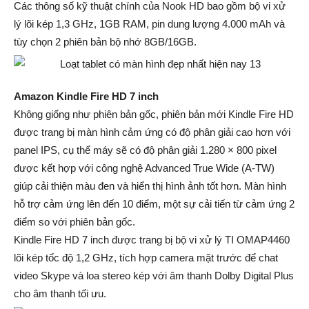
Các thông số kỹ thuật chính của Nook HD bao gồm bộ vi xử
lý lõi kép 1,3 GHz, 1GB RAM, pin dung lượng 4.000 mAh và
tùy chọn 2 phiên bản bộ nhớ 8GB/16GB.
Amazon Kindle Fire HD 7 inch
Không giống như phiên bản gốc, phiên bản mới Kindle Fire HD
được trang bị màn hình cảm ứng có độ phân giải cao hơn với
panel IPS, cụ thể máy sẽ có độ phân giải 1.280 × 800 pixel
được kết hợp với công nghệ Advanced True Wide (A-TW)
giúp cải thiện màu đen và hiển thị hình ảnh tốt hơn. Màn hình
hỗ trợ cảm ứng lên đến 10 điểm, một sự cải tiến từ cảm ứng 2
điểm so với phiên bản gốc.
Kindle Fire HD 7 inch được trang bị bộ vi xử lý TI OMAP4460
lõi kép tốc độ 1,2 GHz, tích hợp camera mặt trước để chat
video Skype và loa stereo kép với âm thanh Dolby Digital Plus
cho âm thanh tối ưu.