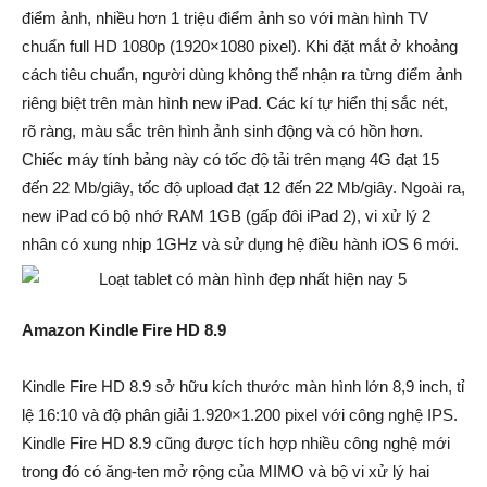
điểm ảnh, nhiều hơn 1 triệu điểm ảnh so với màn hình TV
chuẩn full HD 1080p (1920×1080 pixel). Khi đặt mắt ở khoảng
cách tiêu chuẩn, người dùng không thể nhận ra từng điểm ảnh
riêng biệt trên màn hình new iPad. Các kí tự hiển thị sắc nét,
rõ ràng, màu sắc trên hình ảnh sinh động và có hồn hơn.
Chiếc máy tính bảng này có tốc độ tải trên mạng 4G đạt 15
đến 22 Mb/giây, tốc độ upload đạt 12 đến 22 Mb/giây. Ngoài ra,
new iPad có bộ nhớ RAM 1GB (gấp đôi iPad 2), vi xử lý 2
nhân có xung nhịp 1GHz và sử dụng hệ điều hành iOS 6 mới.
Amazon Kindle Fire HD 8.9
Kindle Fire HD 8.9 sở hữu kích thước màn hình lớn 8,9 inch, tỉ
lệ 16:10 và độ phân giải 1.920×1.200 pixel với công nghệ IPS.
Kindle Fire HD 8.9 cũng được tích hợp nhiều công nghệ mới
trong đó có ăng-ten mở rộng của MIMO và bộ vi xử lý hai