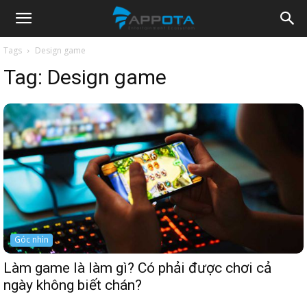
Appota
Tags
Design game
Tag:
Design game
News
Góc nhìn
Làm game là làm gì? Có phải được chơi cả
ngày không biết chán?