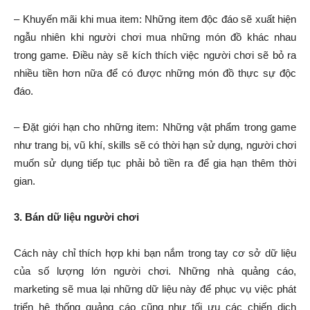
– Khuyến mãi khi mua item: Những item độc đáo sẽ xuất hiện
ngẫu nhiên khi người chơi mua những món đồ khác nhau
trong game. Điều này sẽ kích thích việc người chơi sẽ bỏ ra
nhiều tiền hơn nữa để có được những món đồ thực sự độc
đáo.
– Đặt giới hạn cho những item: Những vật phẩm trong game
như trang bị, vũ khí, skills sẽ có thời hạn sử dụng, người chơi
muốn sử dụng tiếp tục phải bỏ tiền ra để gia hạn thêm thời
gian.
3. Bán dữ liệu người chơi
Cách này chỉ thích hợp khi bạn nắm trong tay cơ sở dữ liệu
của số lượng lớn người chơi. Những nhà quảng cáo,
marketing sẽ mua lại những dữ liệu này để phục vụ việc phát
triển hệ thống quảng cáo cũng như tối ưu các chiến dịch