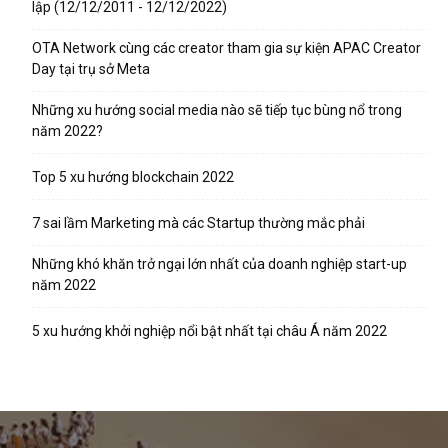
lập (12/12/2011 - 12/12/2022)
OTA Network cùng các creator tham gia sự kiện APAC Creator
Day tại trụ sở Meta
Những xu hướng social media nào sẽ tiếp tục bùng nổ trong
năm 2022?
Top 5 xu hướng blockchain 2022
7 sai lầm Marketing mà các Startup thường mắc phải
Những khó khăn trở ngại lớn nhất của doanh nghiệp start-up
năm 2022
5 xu hướng khởi nghiệp nổi bật nhất tại châu Á năm 2022