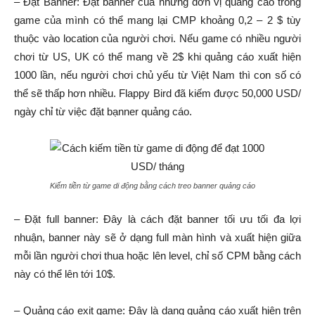
– Đặt Banner: Đặt banner của những đơn vị quảng cáo trong
game của mình có thể mang lại CMP khoảng 0,2 – 2 $ tùy
thuộc vào location của người chơi. Nếu game có nhiều người
chơi từ US, UK có thể mang về 2$ khi quảng cáo xuất hiện
1000 lần, nếu người chơi chủ yếu từ Việt Nam thì con số có
thể sẽ thấp hơn nhiều. Flappy Bird đã kiếm được 50,000 USD/
ngày chỉ từ việc đặt bạnner quảng cáo.
Kiếm tiền từ game di động bằng cách treo banner quảng cáo
– Đặt full banner: Đây là cách đặt banner tối ưu tối đa lợi
nhuận, banner này sẽ ở dạng full màn hình và xuất hiện giữa
mỗi lần người chơi thua hoặc lên level, chỉ số CPM bằng cách
này có thể lên tới 10$.
– Quảng cáo exit game: Đây là dạng quảng cáo xuất hiện trên