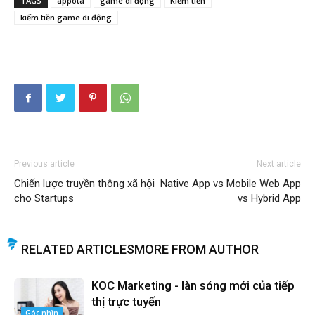
TAGS
appota
game di động
Kiếm tiền
kiếm tiền game di động
Previous article
Next article
Chiến lược truyền thông xã hội
Native App vs Mobile Web App
cho Startups
vs Hybrid App
RELATED ARTICLES
MORE FROM AUTHOR
KOC Marketing - làn sóng mới của tiếp
thị trực tuyến
Góc nhìn