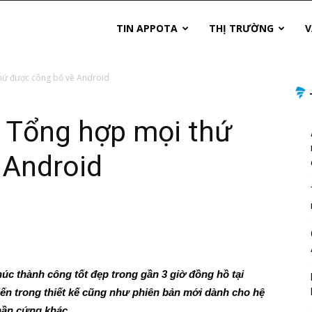
TIN APPOTA
THỊ TRƯỜNG
V
thứ được công bố về Android
: Tổng hợp mọi thứ
 Android
húc thành công tốt đẹp trong gần 3 giờ đồng hồ tại
iến trong thiết kế cũng như phiên bản mới dành cho hệ
phần cứng khác.