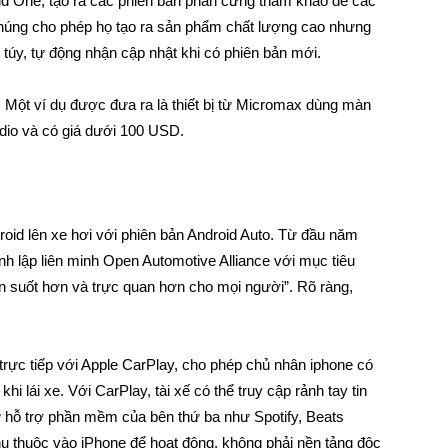
id One, tạo ra các phiên bản phần cứng tham khảo để các
. Chúng cho phép họ tạo ra sản phẩm chất lượng cao nhưng
 túy, tự động nhận cập nhật khi có phiên bản mới.
. Một ví dụ được đưa ra là thiết bị từ Micromax dùng màn
adio và có giá dưới 100 USD.
id lên xe hơi với phiên bản Android Auto. Từ đầu năm
nh lập liên minh Open Automotive Alliance với mục tiêu
ên suốt hơn và trực quan hơn cho mọi người”. Rõ ràng,
trực tiếp với Apple CarPlay, cho phép chủ nhân iphone có
hi lái xe. Với CarPlay, tài xế có thể truy cập rảnh tay tin
 hỗ trợ phần mềm của bên thứ ba như Spotify, Beats
ụ thuộc vào iPhone để hoạt động, không phải nền tảng độc