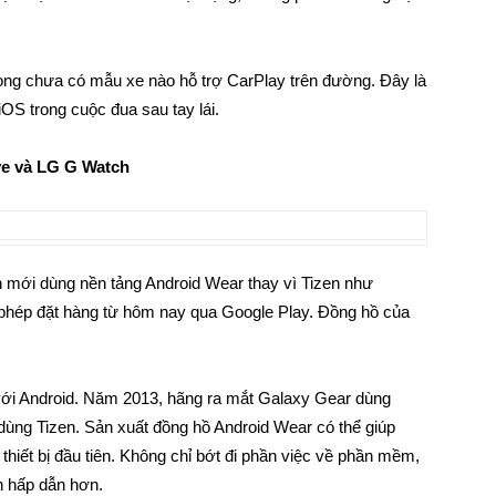
ong chưa có mẫu xe nào hỗ trợ CarPlay trên đường. Đây là
iOS trong cuộc đua sau tay lái.
ve và LG G Watch
 mới dùng nền tảng Android Wear thay vì Tizen như
phép đặt hàng từ hôm nay qua Google Play. Đồng hồ của
với Android. Năm 2013, hãng ra mắt Galaxy Gear dùng
dùng Tizen. Sản xuất đồng hồ Android Wear có thể giúp
hiết bị đầu tiên. Không chỉ bớt đi phần việc về phần mềm,
n hấp dẫn hơn.