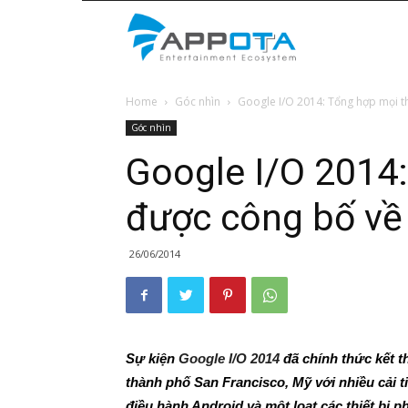
Appota
Home
Góc nhìn
Google I/O 2014: Tổng hợp mọi 
News
Góc nhìn
Google I/O 2014
được công bố về
26/06/2014
Sự kiện
Google I/O 2014
đã chính thức kết t
thành phố San Francisco, Mỹ với nhiều cải t
điều hành Android và một loạt các thiết bị 