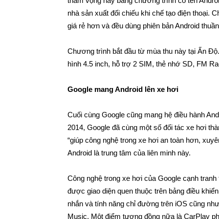
tham vọng này bằng chương trình có tên Andro
nhà sản xuất đối chiếu khi chế tạo điện thoại
giá rẻ hơn và đều dùng phiên bản Android thuần
Chương trình bắt đầu từ mùa thu này tại Ấn Độ
hình 4.5 inch, hỗ trợ 2 SIM, thẻ nhớ SD, FM R
Google mang Android lên xe hơi
Cuối cùng Google cũng mang hệ điều hành Andro
2014, Google đã cùng một số đối tác xe hơi thà
“giúp công nghệ trong xe hơi an toàn hơn, xuy
Android là trung tâm của liên minh này.
Công nghệ trong xe hơi của Google cạnh tranh 
được giao diện quen thuộc trên bảng điều khiển k
nhắn và tính năng chỉ đường trên iOS cũng như
Music. Một điểm tương đồng nữa là CarPlay ph