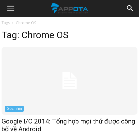
Appota
Tags
Chrome OS
Tag:
Chrome OS
News
Góc nhìn
Google I/O 2014: Tổng hợp mọi thứ được công
bố về Android