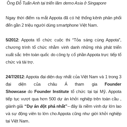
Ô
ng Đỗ Tuấn Anh tại triển lãm demo Asia ở Singapore
Ngay thời điểm ra mắt Appota đã có hệ thống kênh phân phối
đến gần 2 triệu người dùng smartphone Việt Nam.
5/2012
: Appota tổ chức cuộc thi “Tỏa sáng cùng Appota”,
chương trình tổ chức nhằm vinh danh những nhà phát triển
xuất sắc trên toàn quốc do công ty cổ phần Appota trực tiếp tổ
chức và tài trợ.
24/7/2012
: Appota đại diện duy nhất của Việt Nam và 1 trong 3
đại diện của châu Á tham gia
Founder
Showcase
do
Founder Institute
tổ chức tại tại Mỹ. Appota
tiếp tục vượt qua hơn 500 dự án khởi nghiệp trên toàn cầu ,
giành giải
“Dự án đột phá nhất”
– đây là niềm vinh dự lớn lao
và sự động viên to lớn cho Appota cũng như giới khởi nghiệp
tại Việt Nam.