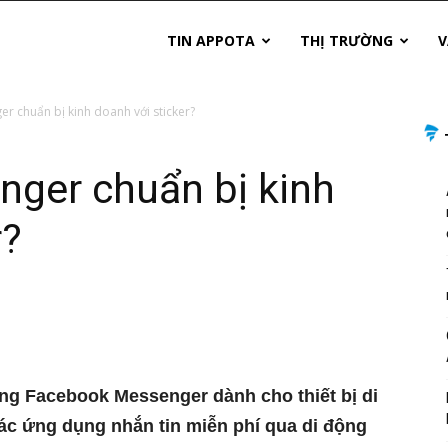
TIN APPOTA
THỊ TRƯỜNG
V
 chuẩn bị kinh doanh với sticker?
ger chuẩn bị kinh
r?
ng Facebook Messenger dành cho thiết bị di
ác ứng dụng nhắn tin miễn phí qua di động