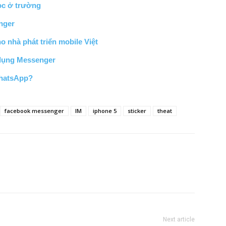
ọc ở trường
nger
 nhà phát triển mobile Việt
 dụng Messenger
WhatsApp?
facebook messenger
IM
iphone 5
sticker
theat
Next article