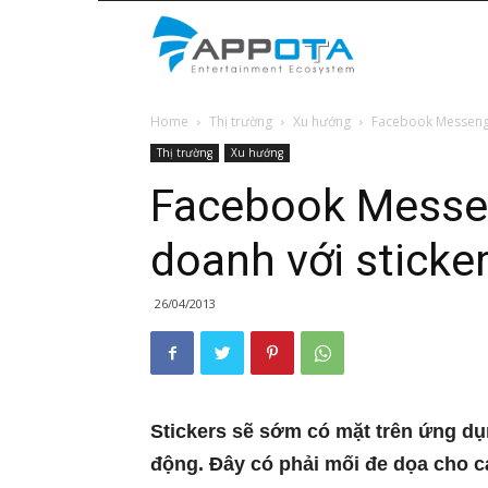
Appota
Home
Thị trường
Xu hướng
Facebook Messenger
News
Thị trường
Xu hướng
Facebook Messen
doanh với sticke
26/04/2013
Stickers sẽ sớm có mặt trên ứng dụ
động. Đây có phải mối đe dọa cho c