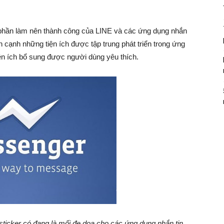
 phần làm nên thành công của LINE và các ứng dụng nhắn
cạnh những tiện ích được tập trung phát triển trong ứng
iện ích bổ sung được người dùng yêu thích.
ticker có đang là mối đe dọa cho các ứng dụng nhắn tin