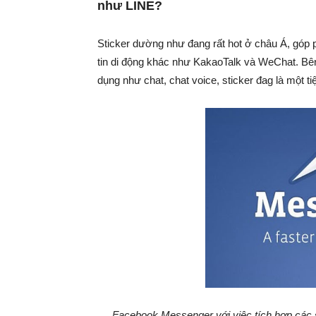
như LINE?
Sticker dường như đang rất hot ở châu Á, góp
tin di động khác như KakaoTalk và WeChat. Bên 
dụng như chat, chat voice, sticker đag là một t
Facebook Messenger với việc tích hợp các s