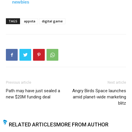
newbies
TAGS
appota
digital game
Previous article
Next article
Path may have just sealed a
Angry Birds Space launches
new $20M funding deal
amid planet-wide marketing
blitz
RELATED ARTICLES
MORE FROM AUTHOR