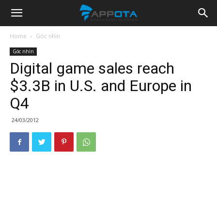
Appota
Home
Góc nhìn
Góc nhìn
News
Digital game sales reach
$3.3B in U.S. and Europe in
Q4
24/03/2012