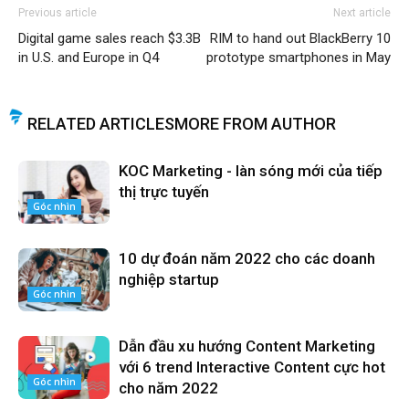
Previous article
Next article
Digital game sales reach $3.3B
RIM to hand out BlackBerry 10
in U.S. and Europe in Q4
prototype smartphones in May
RELATED ARTICLES
MORE FROM AUTHOR
KOC Marketing - làn sóng mới của tiếp
thị trực tuyến
Góc nhìn
10 dự đoán năm 2022 cho các doanh
nghiệp startup
Góc nhìn
Dẫn đầu xu hướng Content Marketing
với 6 trend Interactive Content cực hot
Góc nhìn
cho năm 2022