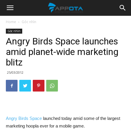
Appota
Home
Góc nhìn
Góc nhìn
News
Angry Birds Space launches
amid planet-wide marketing
blitz
25/03/2012
Angry Birds Space
launched today amid some of the largest
marketing hoopla ever for a mobile game.