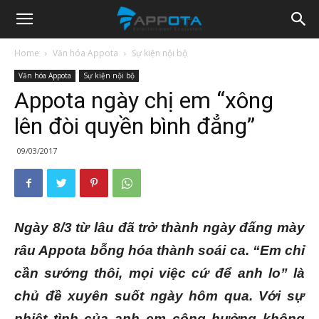
Appota
Home
Văn hóa Appota
Sự kiện nội bộ
Văn hóa Appota
Sự kiện nội bộ
News
Appota ngày chị em “xông
lên đòi quyền bình đẳng”
09/03/2017
Ngày 8/3 từ lâu đã trở thành ngày đấng mày
râu Appota bỗng hóa thành soái ca. “Em chỉ
cần sướng thôi, mọi việc cứ để anh lo” là
chủ đề xuyên suốt ngày hôm qua. Với sự
nhiệt tình của anh em cộng hưởng không