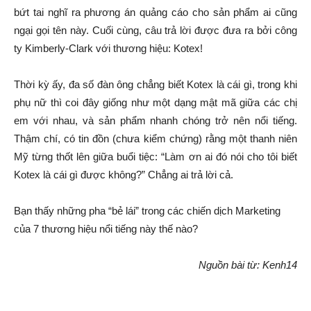
bứt tai nghĩ ra phương án quảng cáo cho sản phẩm ai cũng
ngại gọi tên này. Cuối cùng, câu trả lời được đưa ra bởi công
ty Kimberly-Clark với thương hiệu: Kotex!
Thời kỳ ấy, đa số đàn ông chẳng biết Kotex là cái gì, trong khi
phụ nữ thì coi đây giống như một dạng mật mã giữa các chị
em với nhau, và sản phẩm nhanh chóng trở nên nổi tiếng.
Thậm chí, có tin đồn (chưa kiểm chứng) rằng một thanh niên
Mỹ từng thốt lên giữa buổi tiệc: “Làm ơn ai đó nói cho tôi biết
Kotex là cái gì được không?” Chẳng ai trả lời cả.
Bạn thấy những pha “bẻ lái” trong các chiến dịch Marketing
của 7 thương hiệu nổi tiếng này thế nào?
Nguồn bài từ: Kenh14