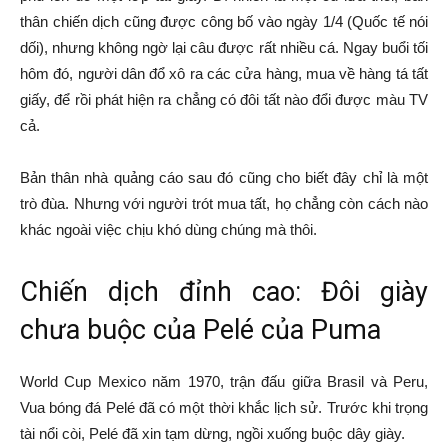
thân chiến dịch cũng được công bố vào ngày 1/4 (Quốc tế nói
dối), nhưng không ngờ lại câu được rất nhiều cá. Ngay buổi tối
hôm đó, người dân đổ xô ra các cửa hàng, mua về hàng tá tất
giấy, để rồi phát hiện ra chẳng có đôi tất nào đổi được màu TV
cả.
Bản thân nhà quảng cáo sau đó cũng cho biết đây chỉ là một
trò đùa. Nhưng với người trót mua tất, họ chẳng còn cách nào
khác ngoài việc chịu khó dùng chúng mà thôi.
Chiến dịch đỉnh cao: Đôi giày
chưa buộc của Pelé của Puma
World Cup Mexico năm 1970, trận đấu giữa Brasil và Peru,
Vua bóng đá Pelé đã có một thời khắc lịch sử. Trước khi trọng
tài nổi còi, Pelé đã xin tạm dừng, ngồi xuống buộc dây giày.