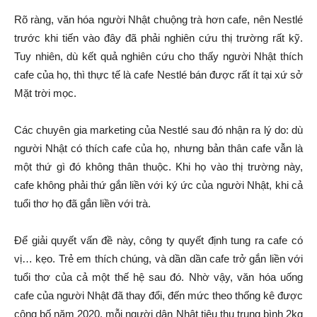
Rõ ràng, văn hóa người Nhật chuộng trà hơn cafe, nên Nestlé
trước khi tiến vào đây đã phải nghiên cứu thị trường rất kỹ.
Tuy nhiên, dù kết quả nghiên cứu cho thấy người Nhật thích
cafe của họ, thì thực tế là cafe Nestlé bán được rất ít tại xứ sở
Mặt trời mọc.
Các chuyên gia marketing của Nestlé sau đó nhận ra lý do: dù
người Nhật có thích cafe của họ, nhưng bản thân cafe vẫn là
một thứ gì đó không thân thuộc. Khi họ vào thị trường này,
cafe không phải thứ gắn liền với ký ức của người Nhật, khi cả
tuổi thơ họ đã gắn liền với trà.
Để giải quyết vấn đề này, công ty quyết định tung ra cafe có
vị… kẹo. Trẻ em thích chúng, và dần dần cafe trở gắn liền với
tuổi thơ của cả một thế hệ sau đó. Nhờ vậy, văn hóa uống
cafe của người Nhật đã thay đổi, đến mức theo thống kê được
công bố năm 2020, mỗi người dân Nhật tiêu thụ trung bình 2kg