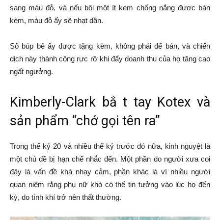
sang màu đỏ, và nếu bôi một ít kem chống nắng được bán
kèm, màu đỏ ấy sẽ nhạt dần.
Số búp bê ấy được tặng kèm, không phải để bán, và chiến
dịch này thành công rực rỡ khi đẩy doanh thu của họ tăng cao
ngất ngưởng.
Kimberly-Clark bắ t tay Kotex và
sản phẩm “chớ gọi tên ra”
Trong thế kỷ 20 và nhiều thế kỷ trước đó nữa, kinh nguyệt là
một chủ đề bị hạn chế nhắc đến. Một phần do người xưa coi
đây là vấn đề khá nhạy cảm, phần khác là vì nhiều người
quan niệm rằng phụ nữ khó có thể tin tưởng vào lúc họ đến
kỳ, do tính khí trở nên thất thường.