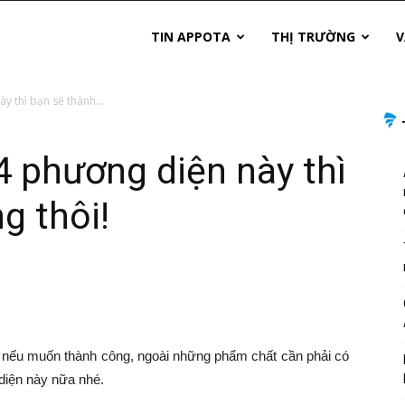
TIN APPOTA
THỊ TRƯỜNG
V
y thì bạn sẽ thành...
4 phương diện này thì
g thôi!
 nếu muốn thành công, ngoài những phẩm chất cần phải có
diện này nữa nhé.