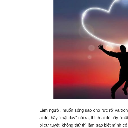
Làm người, muốn sống sao cho rực rỡ và trọng v
ai đó, hãy “mặt dày” nói ra, thích ai đó hãy “m
bị cự tuyệt, không thử thì làm sao biết mình có