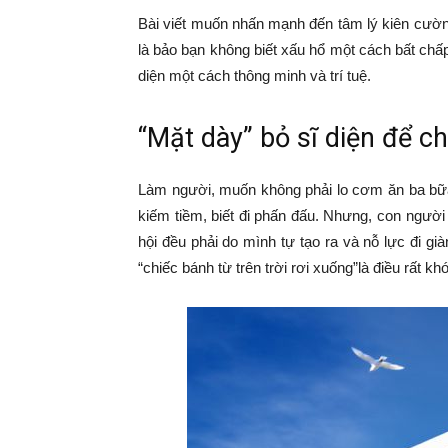
Bài viết muốn nhấn mạnh đến tâm lý kiên cường
là bảo bạn không biết xấu hổ một cách bất chấp
diện một cách thông minh và trí tuệ.
“Mặt dày” bỏ sĩ diện để c
Làm người, muốn không phải lo cơm ăn ba bữa
kiếm tiềm, biết đi phấn đấu. Nhưng, con người 
hội đều phải do mình tự tạo ra và nỗ lực đi gi
“chiếc bánh từ trên trời rơi xuống”là điều rất khó