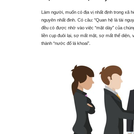
Làm người, muốn có địa vị nhất định trong xã h
nguyên nhất đinh. Có câu: “Quan hệ là tài nguyê
đều có được nhờ vào việc “mặt dày” của chúng
liền cụp đuôi lại, sợ mất mặt, sợ mất thể diện, 
thành “nước đổ lá khoai”.