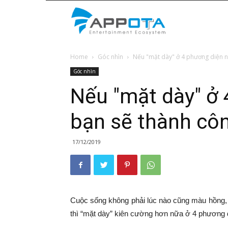
Appota
Home
Góc nhìn
Nếu "mặt dày" ở 4 phương diện nà
News
Góc nhìn
Nếu "mặt dày" ở 
bạn sẽ thành côn
17/12/2019
Cuộc sống không phải lúc nào cũng màu hồng,
thì “mặt dày” kiên cường hơn nữa ở 4 phương 