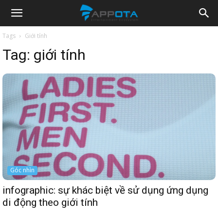
Appota
Tags
Giới tính
Tag:
giới tính
News
Góc nhìn
infographic: sự khác biệt về sử dụng ứng dụng
di động theo giới tính