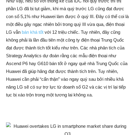
Như vậy, nếu so với thống kê của IDC hồi quý trước thì thị
phần LG đã bị tụt giảm, khi mà quý trước LG cũng đạt được
con số 5,1% như Huawei làm được ở quý III. Đây có thể coi là
một điều gây ngạc nhiên bởi trong quý III vừa qua, điện thoại
LG vẫn
bán khá tốt
với 12 triệu chiếc. Tuy nhiên, đây cũng
không phải là lần đầu tiên một công ty điện thoại Trung Quốc
đạt được thành tích tốt kiểu như trên. Các nhà phân tích của
Strategy Analytics dự đoán rằng các mẫu điện thoại như
Ascend P6 hay G610 bán tốt ở ngay quê nhà Trung Quốc của
Huawei đã giúp hãng đạt được thành tích trên. Tuy nhiên,
Huawei cần phải “cẩn thận” vào ngay quý sau bởi nhiều khả
năng LG sẽ có sự trợ lực từ doanh số G2 và các vị trí lại tiếp
tục bị xáo trộn trong một tương lai không xa.