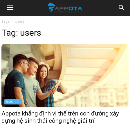
Appota
Tags
Users
Tag:
users
News
Góc nhìn
Appota khẳng định vị thế trên con đường xây
dựng hệ sinh thái công nghệ giải trí