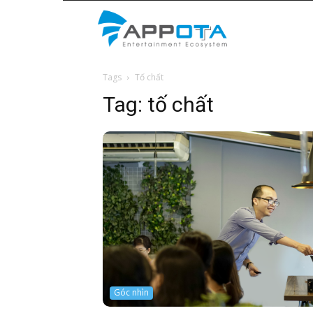
Appota
Tags
Tố chất
News
Tag:
tố chất
Góc nhìn