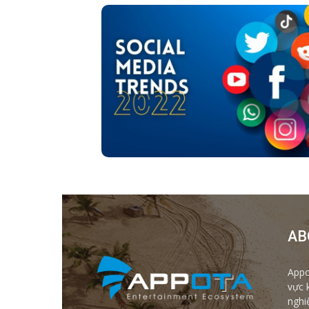
AB
Appo
vực 
nghi