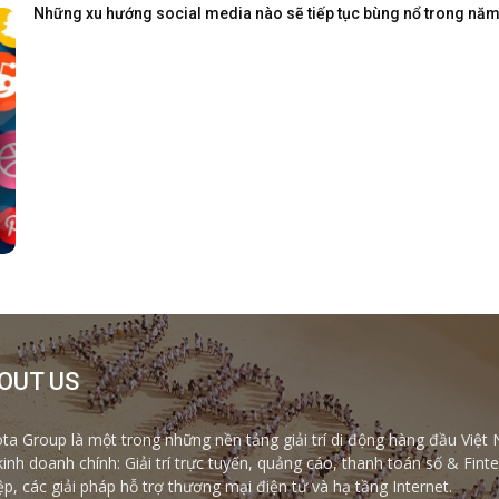
Những xu hướng social media nào sẽ tiếp tục bùng nổ trong nă
OUT US
ta Group là một trong những nền tảng giải trí di động hàng đầu Việt 
kinh doanh chính: Giải trí trực tuyến, quảng cáo, thanh toán số & Fi
ệp, các giải pháp hỗ trợ thương mại điện tử và hạ tầng Internet.