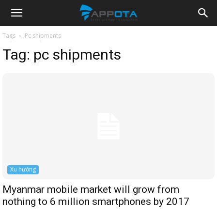
Appota
Tags
Pc shipments
Tag:
pc shipments
News
Xu hướng
Myanmar mobile market will grow from
nothing to 6 million smartphones by 2017