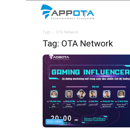
Appota
Tags
OTA Network
News
Tag:
OTA Network
Góc nhìn