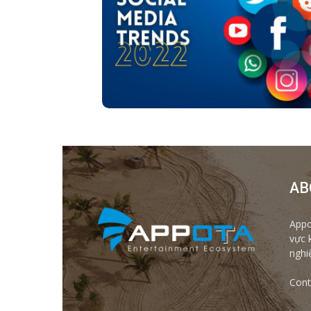
AB
Appo
vực 
nghi
Cont