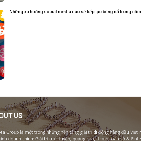
Những xu hướng social media nào sẽ tiếp tục bùng nổ trong nă
OUT US
ta Group là một trong những nền tảng giải trí di động hàng đầu Việt 
kinh doanh chính: Giải trí trực tuyến, quảng cáo, thanh toán số & Fi