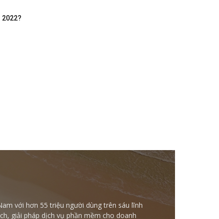
m 2022?
Nam với hơn 55 triệu người dùng trên sáu lĩnh
ntech, giải pháp dịch vụ phần mềm cho doanh