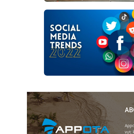
AB
Appo
vực 