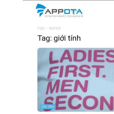
Appota
Tags
Giới tính
News
Tag:
giới tính
Góc nhìn