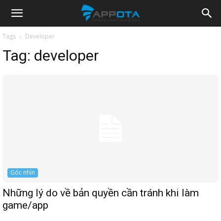
Appota
Tags
Developer
Tag:
developer
News
Góc nhìn
Những lý do về bản quyền cần tránh khi làm
game/app