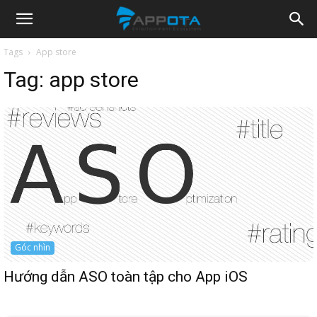
Appota
Tags
App store
Tag:
app store
News
Góc nhìn
Hướng dẫn ASO toàn tập cho App iOS