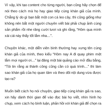
Vì vậy, khi tạo content cho từng người, bạn cũng hãy chọn để
nói theo cách mà họ hay giao tiếp cùng khán giả của mình.
Chẳng lý do gì bạn bắt một con cá leo cây, thì cũng giống như
không nên bắt một người chuyên viết bài phải chụp ảnh cùng
sản phẩm rồi nhe răng cười tươi và ghi rằng, “Hôm qua mình
xài cái này thấy tốt lắm nha…”.
Chuyện khác, một diễn viên bình thường hay xưng tên cùng
khán giả của mình, theo kiểu “Hôm nay A đi quay phim mệt
lắm mọi người ơi…” lại đăng một bài quảng cáo mở đầu bằng,
“Tôi tin rằng ai thành công cũng cần có quá trình…” thì làm
sao khán giả của họ quan tâm và theo dõi nội dung vừa được
tạo ra?
Muốn biết cách họ nói chuyện, giao tiếp cùng khán giả ra sao,
xin hãy dành thời gian để vào đọc bài họ viết, nhìn hình họ
chụp, xem cách họ bình luận, phản hồi với khán giả để chọn ra