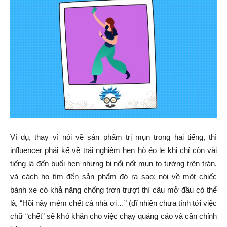
Ví dụ, thay vì nói về sản phẩm trị mụn trong hai tiếng, thì
influencer phải kể về trải nghiệm hẹn hò éo le khi chỉ còn vài
tiếng là đến buổi hẹn nhưng bị nổi nốt mụn to tướng trên trán,
và cách họ tìm đến sản phẩm đó ra sao; nói về một chiếc
bánh xe có khả năng chống trơn trượt thì câu mở đầu có thể
là, “Hồi nãy mém chết cả nhà ơi…” (dĩ nhiên chưa tính tới việc
chữ “chết” sẽ khó khăn cho việc chạy quảng cáo và cần chỉnh