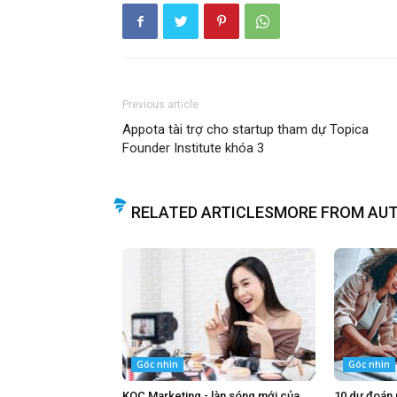
Previous article
Appota tài trợ cho startup tham dự Topica
Founder Institute khóa 3
RELATED ARTICLES
MORE FROM AU
Góc nhìn
Góc nhìn
KOC Marketing - làn sóng mới của
10 dự đoán