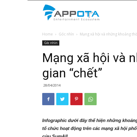
Appota
Home
Góc nhìn
Mạng xã hội và những khoảng thời
News
Góc nhìn
Mạng xã hội và 
gian “chết”
28/04/2014
Infographic dưới đây thể hiện những khoản
tổ chức hoạt động trên các mạng xã hội phổ
cứu SumAll.