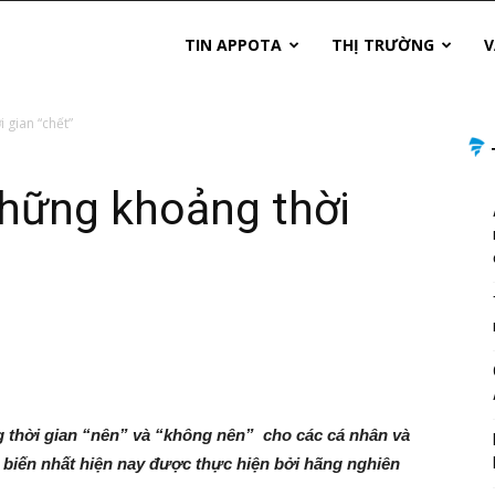
TIN APPOTA
THỊ TRƯỜNG
V
 gian “chết”
những khoảng thời
g thời gian “nên” và “không nên” cho các cá nhân và
 biến nhất hiện nay được thực hiện bởi hãng nghiên