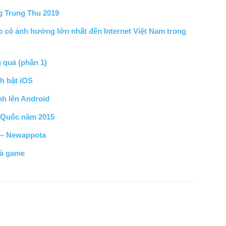
g Trung Thu 2019
p có ảnh hưởng lớn nhất đến Internet Việt Nam trong
u quả (phần 1)
h bật iOS
nh lên Android
 Quốc năm 2015
 – Newappota
và game