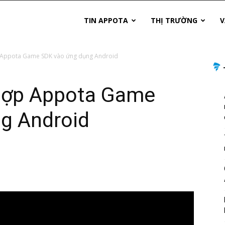
TIN APPOTA
THỊ TRƯỜNG
V
 Appota Game SDK vào ứng dụng Android
hợp Appota Game
g Android