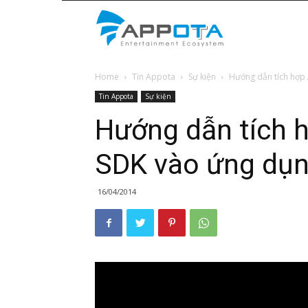
Appota
Home
Tin Appota
Sự kiện
Hướng dẫn tích hợp
News
Tin Appota
Sự kiện
Hướng dẫn tích 
SDK vào ứng dụn
16/04/2014