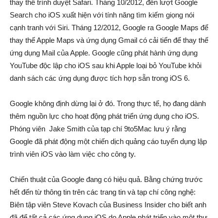
thay thế trình duyệt Safari. Tháng 10/2012, đến lượt Google
Search cho iOS xuất hiện với tính năng tìm kiếm giọng nói
cạnh tranh với Siri. Tháng 12/2012, Google ra Google Maps để
thay thế Apple Maps và ứng dụng Gmail có cải tiến để thay thế
ứng dụng Mail của Apple. Google cũng phát hành ứng dụng
YouTube độc lập cho iOS sau khi Apple loại bỏ YouTube khỏi
danh sách các ứng dụng được tích hợp sẵn trong iOS 6.
Google không định dừng lại ở đó. Trong thực tế, họ đang dành
thêm nguồn lực cho hoạt động phát triển ứng dụng cho iOS.
Phóng viên Jake Smith của tạp chí 9to5Mac lưu ý rằng
Google đã phát động một chiến dịch quảng cáo tuyển dụng lập
trình viên iOS vào làm việc cho công ty.
Chiến thuật của Google đang có hiệu quả. Bằng chứng trước
hết đến từ thông tin trên các trang tin và tạp chí công nghệ:
Biên tập viên Steve Kovach của Business Insider cho biết anh
đã để tất cả các ứng dụng iOS do Apple phát triển vào một thư