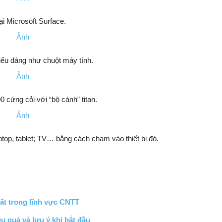
ại Microsoft Surface.
iểu dáng như chuột máy tính.
 cứng cỏi với “bộ cánh” titan.
top, tablet; TV… bằng cách chạm vào thiết bị đó.
ất trong lĩnh vực CNTT
u quả và lưu ý khi bắt đầu