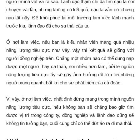
người mình vất vả ra sao. Lãnh đạo thậm chí đã tìm cậu ta nói
chuyện vài lần, nhưng không có kết quả, cậu ta vẫn cứ chứng
nào tật nấy. Để khôi phục lại môi trường làm việc lành mạnh
trước kia, lãnh đạo đã cho sa thải cậu ta.
Ở nơi làm việc, nếu bạn là kiểu nhân viên mang quá nhiều
năng lượng tiêu cực như vậy, vậy thì kết quả sẽ giống với
người đồng nghiệp trên. Chẳng một nhóm nào có thể dung nạp
được một người hay ca thán, nói nhiều hơn làm, bởi lẽ nguồn
năng lượng tiêu cực ấy sẽ gây ảnh hưởng rất lớn tới những
người xung quanh, bất lợi cho sự phát triển của cả đoàn.
Vì vậy, ở nơi làm việc, nhất định đừng mang trong mình nguồn
năng lượng tiêu cực, nếu không bạn sẽ chẳng bao giờ tìm
được vị trí trong công ty, đồng nghiệp và lãnh đạo cũng sẽ
không tin tưởng bạn, cuối cùng chỉ có thể dứt áo ra đi mà thôi.