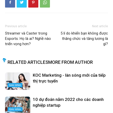
Previous article
Next article
Streamer và Caster trong
5 lí do khiến bạn không được
Esports: Họ là ai? Nghề nào
thăng chức và tăng lương là
triển vọng hơn?
gì?
RELATED ARTICLES
MORE FROM AUTHOR
KOC Marketing - làn sóng mới của tiếp
thị trực tuyến
Góc nhìn
10 dự đoán năm 2022 cho các doanh
nghiệp startup
Góc nhìn